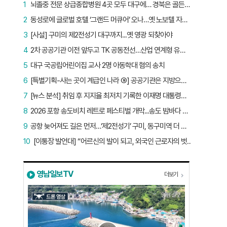
1
뇌졸중 전문 상급종합병원 4곳 모두 대구에… 경북은 골든타임 사각지대
2
동성로에 글로벌 호텔 ‘그랜드 머큐어’ 오나…옛 노보텔 자리 사무실 개설
3
[사설] 구미의 제2전성기 대구까지...옛 영광 되찾아야
4
2차 공공기관 이전 앞두고 TK 공동전선…산업 연계형 유치 승부수
5
대구 국공립어린이집 교사 2명 아동학대 혐의 송치
6
[특별기획-사는 곳이 계급인 나라 ⑨] 공공기관은 지방으로 왔지만, 그들이 사는 곳은 서울이었다
7
[뉴스 분석] 취임 후 지지율 최저치 기록한 이재명 대통령…왜?
8
2026 포항 송도비치 레트로 페스티벌 개막...송도 밤바다 달군 레트로 열기
9
공항 늦어져도 길은 먼저…‘제2전성기’ 구미, 동구미역 더 절실
10
[이통장 발언대] “어르신의 발이 되고, 외국인 근로자의 벗이 되고”…박상철 이장의 ‘사람 농사’
영남일보TV
더보기