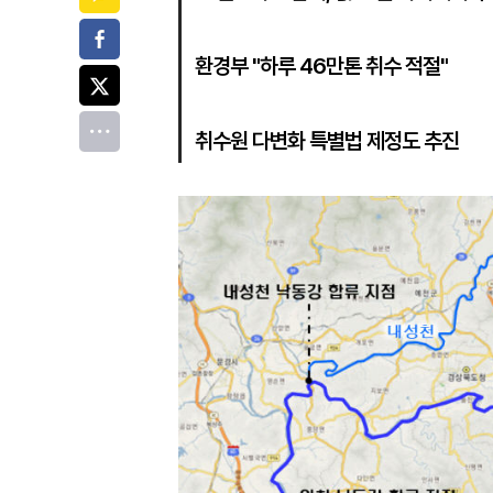
페이스북
환경부 "하루 46만톤 취수 적절"
트위터
전체
취수원 다변화 특별법 제정도 추진