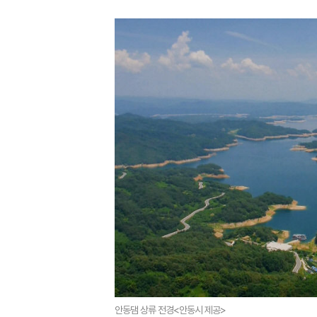
안동댐 상류 전경<안동시 제공>