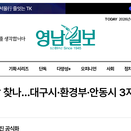
 서울行 줄잇는 TK
TODAY
2026년 
를 생각합니다
기획·시리즈
단독
다양성+
오피니언
사회
정
 답 찾나…대구시·환경부·안동시 3
추진 공식화