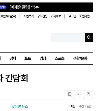
[이재윤 칼럼] ‘떡수’
칼럼
08월 08일(토)
지면보기
구독신청
기사제보
로그인
회원가입
치
경제
포토
영상
스포츠
생활/문화
자 간담회
인쇄
글자작게
글자크게
많이 본 뉴스
최신
주간
월간