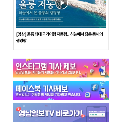
[영상] 울릉 최대 국가어항 저동항…하늘에서 담은 동해의
생명항