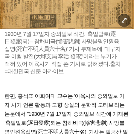
1930년 7월 17일자 중외일보 석간. '축일발로(逐
日發露)되는 참해비극(慘害悲劇) 사망불명인원육
십명(死亡不明人員六十名)' 기사 부제목에 '대구지
국 이활 발전(大邱支局 李活 發電)'이라는 부기가
적혀 있어 이육사가 직접 쓴 기사로 밝혀졌다.출처
=대한민국 신문 아카이브
한편, 홍석표 이화여대 교수는 '이육사의 중외일보 기
자 시기 언론 활동과 고향 상실의 문학적 모티브'라는
논문에서 "1930년 7월 17일자 중외일보 석간에 게재된
'축일발로(逐日發露)되는 참해비극(慘害悲劇) 사망불
명인원육십명(死亡不明人員六十名)' 기사는 팔공산 일