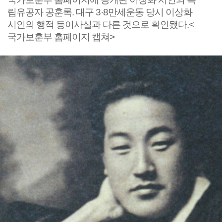
립유공자 공훈록. 대구 3·8만세운동 당시 이상화
시인의 행적 등이사실과 다른 것으로 확인됐다.<
국가보훈부 홈페이지 캡쳐>