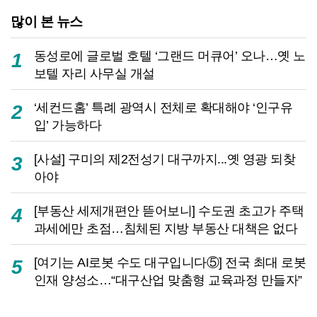
많이 본 뉴스
동성로에 글로벌 호텔 ‘그랜드 머큐어’ 오나…옛 노
1
보텔 자리 사무실 개설
‘세컨드홈’ 특례 광역시 전체로 확대해야 ‘인구유
2
입’ 가능하다
[사설] 구미의 제2전성기 대구까지...옛 영광 되찾
3
아야
[부동산 세제개편안 뜯어보니] 수도권 초고가 주택
4
과세에만 초점…침체된 지방 부동산 대책은 없다
[여기는 AI로봇 수도 대구입니다⑤] 전국 최대 로봇
5
인재 양성소…“대구산업 맞춤형 교육과정 만들자”