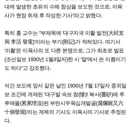
대에 발생한 초유의 수해 참상을 보도한 것으로, 이육
사가 현장 취재 후 작성한 기사"라고 밝혔다.
특히 홍 교수는 "부제목에 '대구지국 이활 발전(大邱支
局 李活 發電)'이라는 부기(附記)가 적혀있다. 여기서
'이활'은 이육사의 또 다른 본명으로, 그가 최초로 발표
(조선일보 1930년 1월3일자)한 시 '말'에서 쓴 이름이기
도 하다"고 강조했다.
석간 보도에 앞서 같은 날인 1930년 7월 17일자 중외일
보 조간에 게재된 '대구발 속보 참(慘)! 복사(覆砂)에 루
루매몰(累累埋沒)된 부란시우육십개발굴(腐爛屍又六
十個發堀)'라는 제목의 기사도 이육사의 기사로 추정된
다.