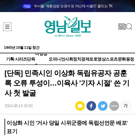
‘in서울’ 계층상승 보증수표 아닌데 서울行 줄잇는 TK
직설
1945년 10월 11일 창간
다양성
기획·시리즈
단독
오피니언
사회
정치
경제
포토
영상
스포츠
문화
동정
+
[단독] 민족시인 이상화 독립유공자 공훈
록 오류 투성이…이육사 '기자 시절' 쓴 기
사 첫 발굴
2024-08-14 20:00
이상화 시인 '거사 당일 시위군중에 독립선언문 배포'
표기