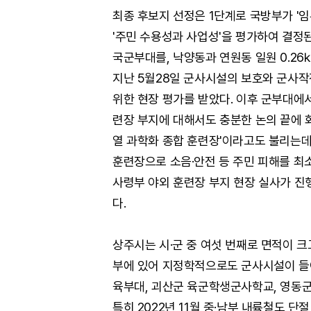
최종 후보지 선정은 1단계로 국방부가 '임
'주민 수용성과 사업성'을 평가하여 결정된다
국군부대를, 낙양동과 연원동 일원 0.26
지난 5월28일 군사시설의 보호와 군사작
위한 현장 평가를 받았다. 이후 군부대에서
련장 부지에 대해서도 충분한 논의 끝에 화
열 과학화 종합 훈련장'이라고도 불리는데
훈련장으로 소음·안전 등 주민 피해를 최
사령부 야외 훈련장 부지 현장 실사가 진행
다.
상주시는 시·군 중 여섯 번째로 면적이 크
부에 있어 지정학적으로도 군사시설이 들
육부대, 괴산군 육군학생군사학교, 영동
특히 2022년 11월 중·남부 내륙철도 