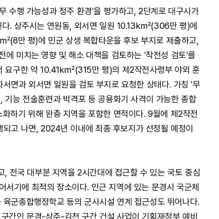
무 수행 가능성과 정주 환경'을 평가하고, 2단계로 대구시가
. 상주시는 연원동, 외서면 일원 10.13㎢(306만 평)에
㎢(8만 평)에 민군 상생 복합타운을 후보 부지로 제출하고,
전에 미치는 영향 및 해소 대책을 검토하는 '작전성 검토'를
 요구한 약 10.41㎢(315만 평)의 제2작전사령부 야외 훈
서면과 외서면 일원을 검토 부지로 요청한 상태다. 가칭 '무
, 기능 전술훈련과 박격포 등 공용화기 사격이 가능한 종합
소화하기 위해 완충 지역을 포함한 면적이다. 9월에 제2작전
되고 나면, 2024년 이내에 최종 후보지가 선정될 예정이
고, 전국 대부분 지역을 2시간대에 접근할 수 있는 국토 중심
어서기에 최적의 장소이다. 인근 지역에 있는 문경시 국군체
군 육군종합행정학교 등의 군사시설 연계 접근성도 뛰어나다.
단절 구간인 문경-상주-김천 구간 건설 사업이 기획재정부 예비