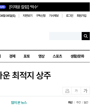
[이재윤 칼럼] ‘떡수’
칼럼
08월 08일(토)
지면보기
구독신청
기사제보
로그인
회원가입
치
경제
포토
영상
스포츠
생활/문화
리타운 최적지 상주
인쇄
글자작게
글자크게
많이 본 뉴스
최신
주간
월간