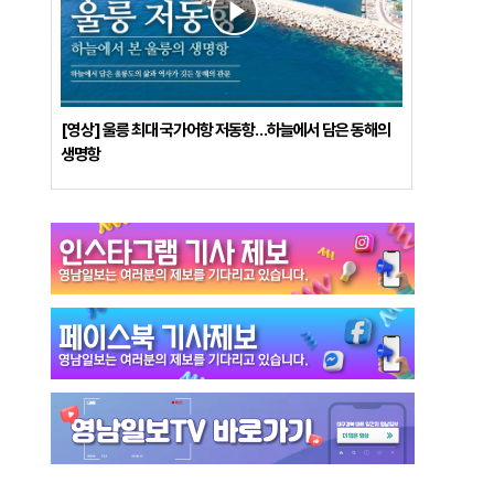
[영상] 울릉 최대 국가어항 저동항…하늘에서 담은 동해의
생명항