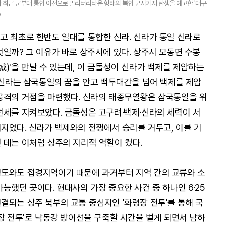
 최근 군부대 통합 이전으로 밀리터리타운 형태의 복합 군사기지 탄생을 예고한 '대구
〉
고 최초로 한반도 일대를 통합한 신라. 신라가 통일 신라로
엇일까? 그 이유가 바로 상주시에 있다. 상주시 모동면 수봉
)'을 만날 수 있는데, 이 금돌성이 신라가 백제를 제압하는
경 신라는 삼국통일의 꿈을 안고 백두대간을 넘어 백제를 제압
공격의 거점을 마련했다. 신라의 태종무열왕은 삼국통일을 위
전세를 지켜보았다. 금돌성은 고구려·백제·신라의 세력이 서
지였다. 신라가 백제와의 전쟁에서 승리를 거두고, 이를 기
 데는 이처럼 상주의 지리적 역할이 컸다.
청도와도 접경지역이기 때문에 과거부터 지역 간의 교류와 소
능했던 곳이다. 현대사의 가장 중요한 사건 중 하나인 6·25
결되는 상주 북부의 교통 중심지인 '화령장 전투'를 통해 국
장 전투'로 낙동강 방어선을 구축할 시간을 벌게 되면서 남하