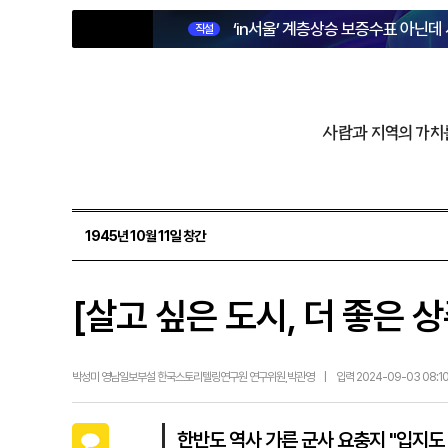
‘in서울’ 계층상승 보증수표 아닌데
직설
사람과 지역의 가치
1945년 10월 11일 창간
[살고 싶은 도시, 더 좋은 
박성미 영남일보부설 한국스토리텔링연구원 연구위원,박관영
|
입력 2024-09-03 08:10
카카오톡
한반도 역사 가른 군사 요충지 "입지도