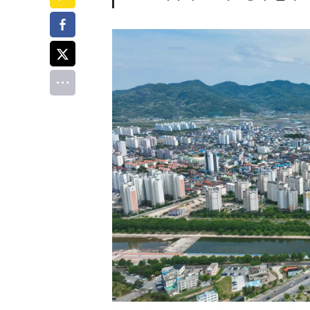
페이스북
트위터
전체