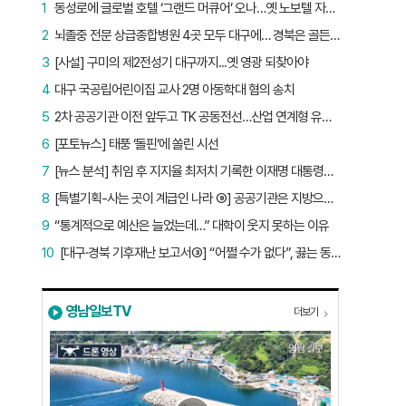
1
동성로에 글로벌 호텔 ‘그랜드 머큐어’ 오나…옛 노보텔 자리 사무실 개설
2
뇌졸중 전문 상급종합병원 4곳 모두 대구에… 경북은 골든타임 사각지대
3
[사설] 구미의 제2전성기 대구까지...옛 영광 되찾아야
4
대구 국공립어린이집 교사 2명 아동학대 혐의 송치
5
2차 공공기관 이전 앞두고 TK 공동전선…산업 연계형 유치 승부수
6
[포토뉴스] 태풍 ‘돌핀’에 쏠린 시선
7
[뉴스 분석] 취임 후 지지율 최저치 기록한 이재명 대통령…왜?
8
[특별기획-사는 곳이 계급인 나라 ⑨] 공공기관은 지방으로 왔지만, 그들이 사는 곳은 서울이었다
9
“통계적으로 예산은 늘었는데…” 대학이 웃지 못하는 이유
10
[대구·경북 기후재난 보고서③] “어쩔 수가 없다”, 끓는 동해…‘절멸 위기’ 경북 수산업
영남일보TV
더보기