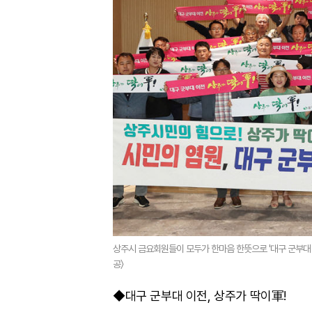
상주시 금요회원들이 모두가 한마음 한뜻으로 '대구 군부대 
공〉
◆대구 군부대 이전, 상주가 딱이軍!