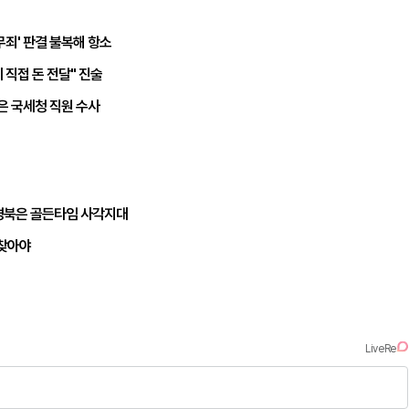
무죄' 판결 불복해 항소
 직접 돈 전달" 진술
은 국세청 직원 수사
경북은 골든타임 사각지대
되찾아야