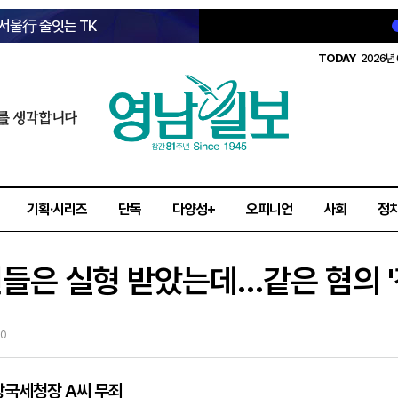
 서울行 줄잇는 TK
TODAY
2026년 
를 생각합니다
기획·시리즈
단독
다양성+
오피니언
사회
정
원들은 실형 받았는데…같은 혐의 
20
방국세청장 A씨 무죄