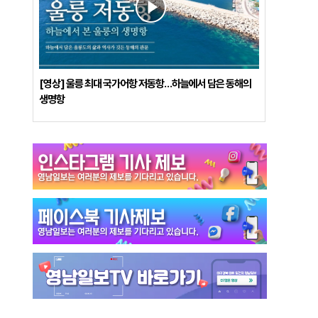
[영상] 울릉 최대 국가어항 저동항…하늘에서 담은 동해의
생명항