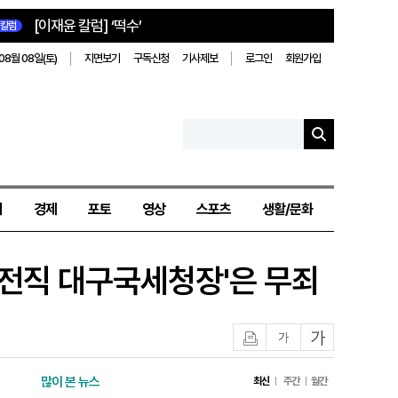
[이재윤 칼럼] ‘떡수’
칼럼
08월 08일(토)
지면보기
구독신청
기사제보
로그인
회원가입
치
경제
포토
영상
스포츠
생활/문화
'전직 대구국세청장'은 무죄
인쇄
글자작게
글자크게
많이 본 뉴스
최신
주간
월간