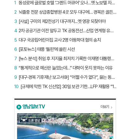
1
동성로에 글로벌 호텔 ‘그랜드 머큐어’ 오나…옛 노보텔 자리 사무실 개설
2
뇌졸중 전문 상급종합병원 4곳 모두 대구에… 경북은 골든타임 사각지대
3
[사설] 구미의 제2전성기 대구까지...옛 영광 되찾아야
4
2차 공공기관 이전 앞두고 TK 공동전선…산업 연계형 유치 승부수
5
대구 국공립어린이집 교사 2명 아동학대 혐의 송치
6
[포토뉴스] 태풍 ‘돌핀’에 쏠린 시선
7
[뉴스 분석] 취임 후 지지율 최저치 기록한 이재명 대통령…왜?
8
“통계적으로 예산은 늘었는데…” 대학이 웃지 못하는 이유
9
[대구·경북 기후재난 보고서③] “어쩔 수가 없다”, 끓는 동해…‘절멸 위기’ 경북 수산업
10
[규제에 막힌 TK 신산업] 30일 보관 기한…LFP 재활용 “180일로 늘려야”
영남일보TV
더보기