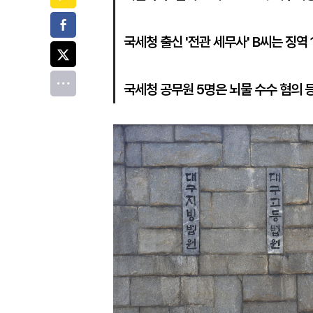
페이스북
국세청 출신 '전관 세무사' B씨는 징역
트위터
전체
국세청 공무원 5명은 뇌물 수수 혐의 