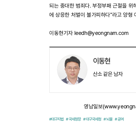
되는 중대한 범죄다. 부정부패 근절을 위
에 상응한 처벌이 불가피하다"라고 양형 
이동현기자 leedh@yeongnam.com
이동현
산소 같은 남자
영남일보(www.yeongn
#대구지법
# 국세청장
# 대구국세청
# 뇌물
# 공여