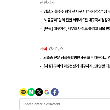
관련기사
검찰, 뇌물수수 혐의 전 대구지방국세청장 1심 '
'뇌물공여' 혐의 전관 세무사 "전 대구국세청장에
[단독] 대구지검, 세무조사 정보 흘리고 뇌물 받
사회
인기뉴스
뇌졸중 전문 상급종합병원 4곳 모두 대구에… 
[사설] 구미의 제2전성기 대구까지...옛 영광 