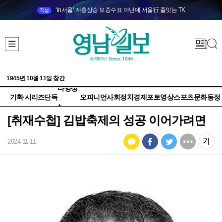
‘in서울’ 계층상승 보증수표 아닌데 서울行 줄잇는 TK
직설
1945년 10월 11일 창간
다양성
기획·시리즈
단독
오피니언
사회
정치
경제
포토
영상
스포츠
문화
동정
+
[취재수첩] 김밥축제의 성공 이어가려면
2024-11-11