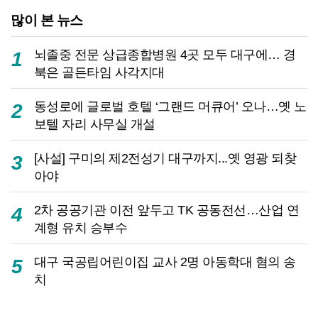
많이 본 뉴스
뇌졸중 전문 상급종합병원 4곳 모두 대구에… 경
1
북은 골든타임 사각지대
동성로에 글로벌 호텔 ‘그랜드 머큐어’ 오나…옛 노
2
보텔 자리 사무실 개설
[사설] 구미의 제2전성기 대구까지...옛 영광 되찾
3
아야
2차 공공기관 이전 앞두고 TK 공동전선…산업 연
4
계형 유치 승부수
대구 국공립어린이집 교사 2명 아동학대 혐의 송
5
치