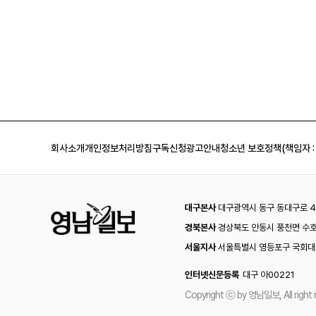
회사소개
개인정보처리방침
구독신청
광고안내
청소년 보호정책(책임자 :
대구본사
대구광역시 동구 동대구로 44
경북본사
경상북도 안동시 풍천면 수호
서울지사
서울특별시 영등포구 국회대로
인터넷신문등록
대구 아00221
Copyright ⓒ by 영남일보, All right 