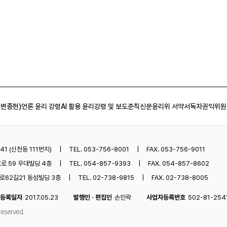
 변종현)
언론 윤리 강령
AI 활용 윤리강령 및 보도준칙
신문윤리위 서약서
독자권익위원
1 (신천동 111번지)
TEL. 053-756-8001
FAX. 053-756-9011
로 59 우대빌딩 4층
TEL. 054-857-9393
FAX. 054-857-8602
62길21 동성빌딩 3층
TEL. 02-738-9815
FAX. 02-738-8005
등록일자
2017.05.23
발행인 · 편집인
손인락
사업자등록번호
502-81-254
reserved.