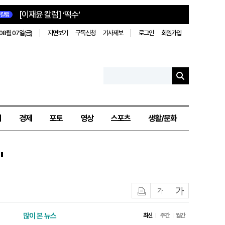
[이재윤 칼럼] ‘떡수’
칼럼
08월 07일(금)
지면보기
구독신청
기사제보
로그인
회원가입
치
경제
포토
영상
스포츠
생활/문화
"
인쇄
글자작게
글자크게
많이 본 뉴스
최신
주간
월간