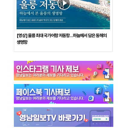
[영상] 울릉 최대 국가어항 저동항…하늘에서 담은 동해의
생명항