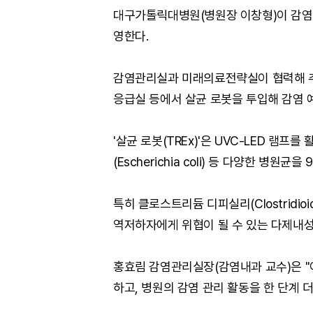
대구가톨릭대병원(병원장 이창형)이 감염관리
영한다.
감염관리실과 미래의료전략실이 협력해 추진
응급실 등에서 살균 로봇을 투입해 감염 
'살균 로봇(TREx)'은 UVC-LED 램프를
(Escherichia coli) 등 다양한 병원
특히 클로스트리듐 디피실리(Clostridioid
역저하자에게 위협이 될 수 있는 다제내성
홍효림 감염관리실장(감염내과 교수)은 "
하고, 병원의 감염 관리 활동을 한 단계 