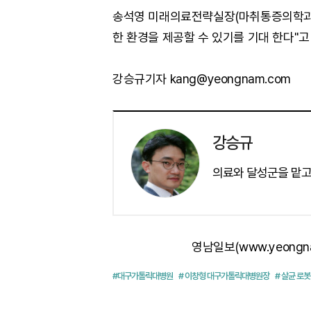
송석영 미래의료전략실장(마취통증의학과 
한 환경을 제공할 수 있기를 기대 한다"고
강승규기자 kang@yeongnam.com
강승규
의료와 달성군을 맡고
영남일보(www.yeongn
#대구가톨릭대병원
# 이창형 대구가톨릭대병원장
# 살균 로봇