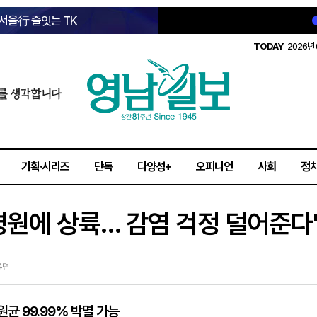
 서울行 줄잇는 TK
TODAY
2026년 
를 생각합니다
기획·시리즈
단독
다양성+
오피니언
사회
정
병원에 상륙… 감염 걱정 덜어준다
14면
균 99.99% 박멸 가능