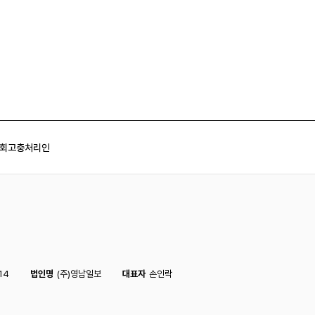
회
고충처리인
14
법인명
(주)영남일보
대표자
손인락