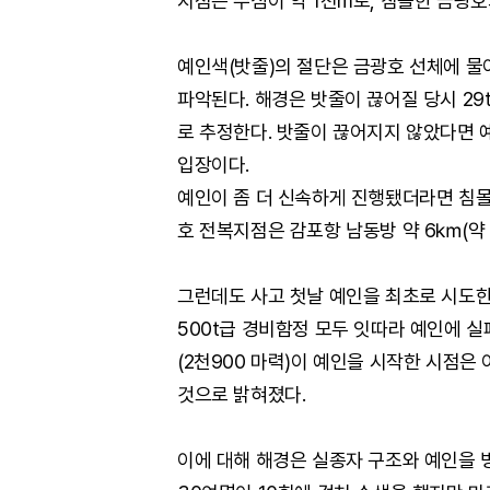
지점은 수심이 약 1천m로, 침몰한 금광
예인색(밧줄)의 절단은 금광호 선체에 물
파악된다. 해경은 밧줄이 끊어질 당시 29t
로 추정한다. 밧줄이 끊어지지 않았다면 
입장이다.
예인이 좀 더 신속하게 진행됐더라면 침몰
호 전복지점은 감포항 남동방 약 6㎞(약 3
그런데도 사고 첫날 예인을 최초로 시도한 워
500t급 경비함정 모두 잇따라 예인에 
(2천900 마력)이 예인을 시작한 시점은
것으로 밝혀졌다.
이에 대해 해경은 실종자 구조와 예인을 