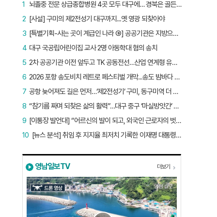
1
뇌졸중 전문 상급종합병원 4곳 모두 대구에… 경북은 골든타임 사각지대
2
[사설] 구미의 제2전성기 대구까지...옛 영광 되찾아야
3
[특별기획-사는 곳이 계급인 나라 ⑨] 공공기관은 지방으로 왔지만, 그들이 사는 곳은 서울이었다
4
대구 국공립어린이집 교사 2명 아동학대 혐의 송치
5
2차 공공기관 이전 앞두고 TK 공동전선…산업 연계형 유치 승부수
6
2026 포항 송도비치 레트로 페스티벌 개막...송도 밤바다 달군 레트로 열기
7
공항 늦어져도 길은 먼저…‘제2전성기’ 구미, 동구미역 더 절실
8
“참기름 짜며 되찾은 삶의 활력”…대구 중구 ‘마실방앗간’ 어르신들의 인생 2막
9
[이통장 발언대] “어르신의 발이 되고, 외국인 근로자의 벗이 되고”…박상철 이장의 ‘사람 농사’
10
[뉴스 분석] 취임 후 지지율 최저치 기록한 이재명 대통령…왜?
영남일보TV
더보기