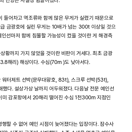
호의 인양은 사실상 힘들어졌다.
이 들어차고 역조류와 함께 많은 무게가 실렸기 때문으로
급 금광호에 실린 무게는 10배가 넘는 300t 이상일 것으
예인선마저 함께 침몰할 가능성이 컸을 것이란 게 해경측
상황까지 가지 않았을 것이란 비판이 거세다. 최초 금광
.8해리) 해상이다. 수심(70m )도 낮아서다.
터제트 선박(문무대왕호, 83t), 스크루 선박(53t),
실패했다. 설상가상 날까지 어두워졌다. 다음날 전문 예인선
 이미 감포항에서 20해리 떨어진 수심 1천300m 지점인
병행할 수 없어 예인 시점이 늦어졌다는 입장이다. 잠수사