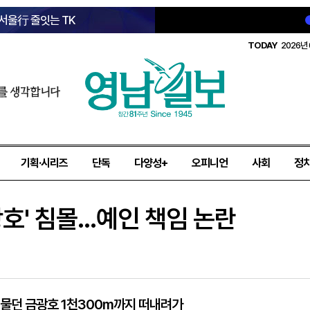
 서울行 줄잇는 TK
TODAY
2026년 
를 생각합니다
기획·시리즈
단독
다양성+
오피니언
사회
정
호' 침몰...예인 책임 논란
머물던 금광호 1천300m까지 떠내려가