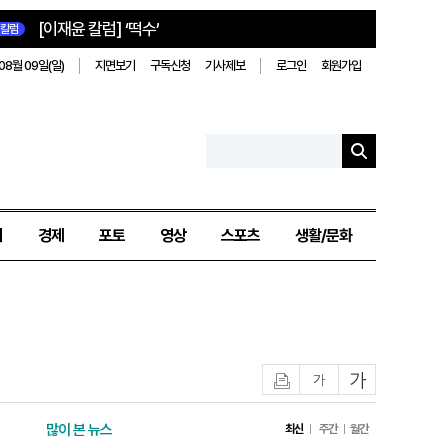
[이재윤 칼럼] ‘떡수’
칼럼
08월 09일(일)
지면보기
구독신청
기사제보
로그인
회원가입
치
경제
포토
영상
스포츠
생활/문화
인쇄
글자작게
글자크게
많이 본 뉴스
최신
주간
월간