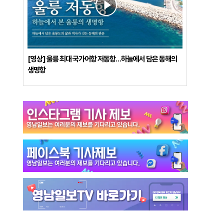
[영상] 울릉 최대 국가어항 저동항…하늘에서 담은 동해의
생명항