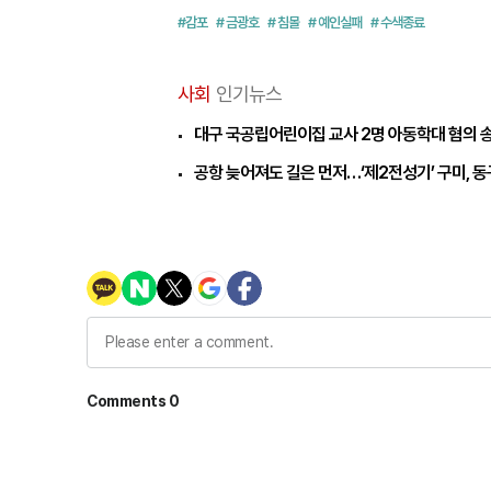
#감포
# 금광호
# 침몰
# 예인실패
# 수색종료
사회
인기뉴스
대구 국공립어린이집 교사 2명 아동학대 혐의 
공항 늦어져도 길은 먼저…‘제2전성기’ 구미, 동