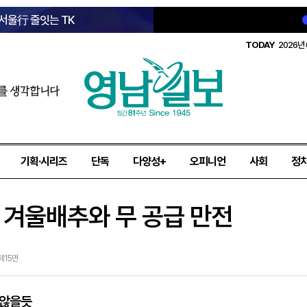
 서울行 줄잇는 TK
TODAY
2026년 
를 생각합니다
기획·시리즈
단독
다양성+
오피니언
사회
정
 겨울배추와 무 공급 만전
 제15면
 않을듯