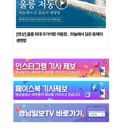
[영상] 울릉 최대 국가어항 저동항…하늘에서 담은 동해의
생명항