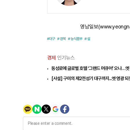
영남일보(www.yeongn
#대구
# 경북
# 농식품부
# 설
경제
인기뉴스
동성로에 글로벌 호텔 ‘그랜드 머큐어’ 오나…옛
[사설] 구미의 제2전성기 대구까지...옛 영광 