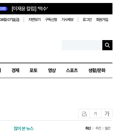
[이재윤 칼럼] ‘떡수’
칼럼
08월 07일(금)
지면보기
구독신청
기사제보
로그인
회원가입
치
경제
포토
영상
스포츠
생활/문화
인쇄
글자작게
글자크게
많이 본 뉴스
최신
주간
월간