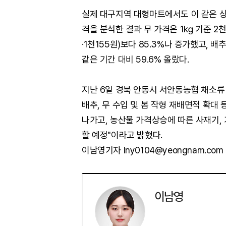
실제 대구지역 대형마트에서도 이 같은 상
격을 분석한 결과 무 가격은 1㎏ 기준 2천1
·1천155원)보다 85.3%나 증가했고, 배
같은 기간 대비 59.6% 올랐다.
지난 6일 경북 안동시 서안동농협 채소류
배추, 무 수입 및 봄 작형 재배면적 확대
나가고, 농산물 가격상승에 따른 사재기,
할 예정"이라고 밝혔다.
이남영기자 lny0104@yeongnam.com
이남영