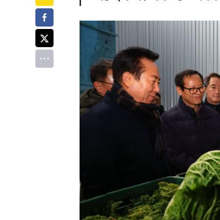
페이스북
트위터
전체