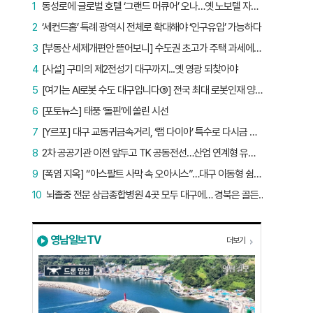
1
동성로에 글로벌 호텔 ‘그랜드 머큐어’ 오나…옛 노보텔 자리 사무실 개설
2
‘세컨드홈’ 특례 광역시 전체로 확대해야 ‘인구유입’ 가능하다
3
[부동산 세제개편안 뜯어보니] 수도권 초고가 주택 과세에만 초점…침체된 지방 부동산 대책은 없다
4
[사설] 구미의 제2전성기 대구까지...옛 영광 되찾아야
5
[여기는 AI로봇 수도 대구입니다⑤] 전국 최대 로봇인재 양성소…“대구산업 맞춤형 교육과정 만들자”
6
[포토뉴스] 태풍 ‘돌핀’에 쏠린 시선
7
[Y르포] 대구 교동귀금속거리, ‘랩 다이아’ 특수로 다시금 활기…“반짝 인기 의존 않는 지속 가능 성장 동력 마련해야”
8
2차 공공기관 이전 앞두고 TK 공동전선…산업 연계형 유치 승부수
9
[폭염 지옥] “아스팔트 사막 속 오아시스”…대구 이동형 쉼터 버스 ‘북적’, 지하철역도 ‘바글’
10
뇌졸중 전문 상급종합병원 4곳 모두 대구에… 경북은 골든타임 사각지대
영남일보TV
더보기