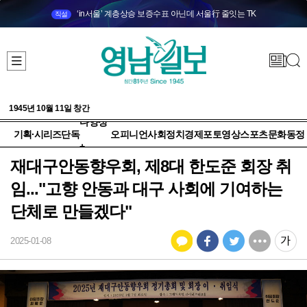
‘in서울’ 계층상승 보증수표 아닌데 서울行 줄잇는 TK
직설
1945년 10월 11일 창간
다양성
기획·시리즈
단독
오피니언
사회
정치
경제
포토
영상
스포츠
문화
동정
+
재대구안동향우회, 제8대 한도준 회장 취
임..."고향 안동과 대구 사회에 기여하는
단체로 만들겠다"
2025-01-08