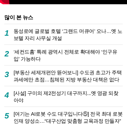
많이 본 뉴스
동성로에 글로벌 호텔 ‘그랜드 머큐어’ 오나…옛 노
1
보텔 자리 사무실 개설
‘세컨드홈’ 특례 광역시 전체로 확대해야 ‘인구유
2
입’ 가능하다
[부동산 세제개편안 뜯어보니] 수도권 초고가 주택
3
과세에만 초점…침체된 지방 부동산 대책은 없다
[사설] 구미의 제2전성기 대구까지...옛 영광 되찾
4
아야
[여기는 AI로봇 수도 대구입니다⑤] 전국 최대 로봇
5
인재 양성소…“대구산업 맞춤형 교육과정 만들자”