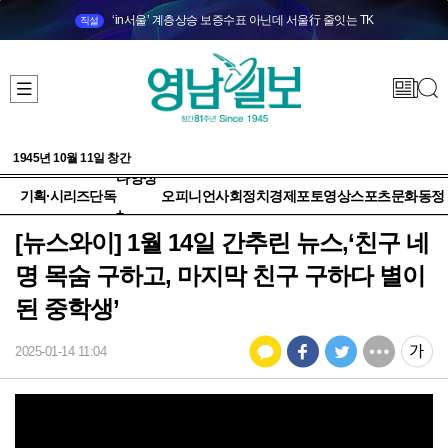
‘in서울’ 계층상승 보증수표 아닌데 서울行 줄잇는 TK
직설
1945년 10월 11일 창간
다양성
기획·시리즈
단독
오피니언
사회
정치
경제
포토
영상
스포츠
문화
동정
+
[뉴스와이] 1월 14일 간추린 뉴스,‘친구 네
명 목숨 구하고, 마지막 친구 구하다 별이
된 중학생’
2025-01-14 11:04