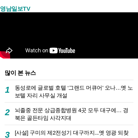
영남일보TV
많이 본 뉴스
동성로에 글로벌 호텔 ‘그랜드 머큐어’ 오나…옛 노
1
보텔 자리 사무실 개설
뇌졸중 전문 상급종합병원 4곳 모두 대구에… 경
2
북은 골든타임 사각지대
[사설] 구미의 제2전성기 대구까지...옛 영광 되찾
3