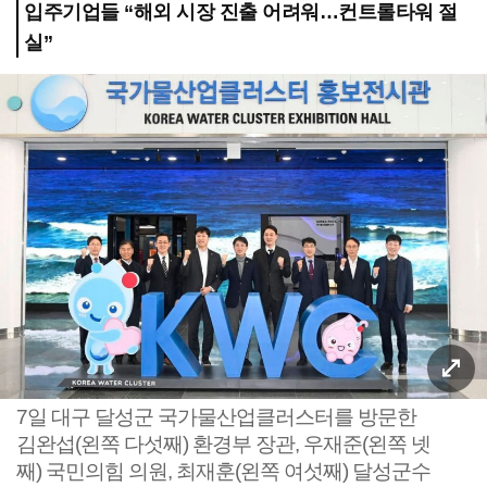
입주기업들 “해외 시장 진출 어려워…컨트롤타워 절
실”
7일 대구 달성군 국가물산업클러스터를 방문한
김완섭(왼쪽 다섯째) 환경부 장관, 우재준(왼쪽 넷
째) 국민의힘 의원, 최재훈(왼쪽 여섯째) 달성군수