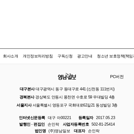
회사소개
개인정보처리방침
구독신청
광고안내
청소년 보호정책(책임자
PC버전
대구본사
대구광역시 동구 동대구로 441 (신천동 111번지)
경북본사
경상북도 안동시 풍천면 수호로 59 우대빌딩 4층
서울지사
서울특별시 영등포구 국회대로62길21 동성빌딩 3층
인터넷신문등록
대구 아00221
등록일자
2017.05.23
발행인 · 편집인
손인락
사업자등록번호
502-81-25414
법인명
(주)영남일보
대표자
손인락