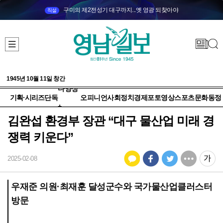
구미의 제2전성기 대구까지...옛 영광 되찾아야
직설
1945년 10월 11일 창간
다양성
기획·시리즈
단독
오피니언
사회
정치
경제
포토
영상
스포츠
문화
동정
+
김완섭 환경부 장관 “대구 물산업 미래 경
쟁력 키운다”
2025-02-08
우재준 의원·최재훈 달성군수와 국가물산업클러스터
방문