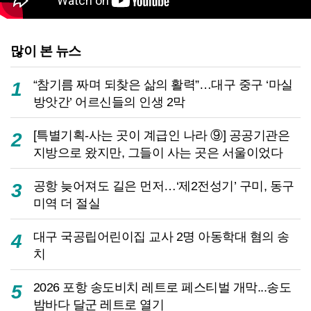
많이 본 뉴스
“참기름 짜며 되찾은 삶의 활력”…대구 중구 ‘마실
1
방앗간’ 어르신들의 인생 2막
[특별기획-사는 곳이 계급인 나라 ⑨] 공공기관은
2
지방으로 왔지만, 그들이 사는 곳은 서울이었다
공항 늦어져도 길은 먼저…‘제2전성기’ 구미, 동구
3
미역 더 절실
대구 국공립어린이집 교사 2명 아동학대 혐의 송
4
치
2026 포항 송도비치 레트로 페스티벌 개막...송도
5
밤바다 달군 레트로 열기