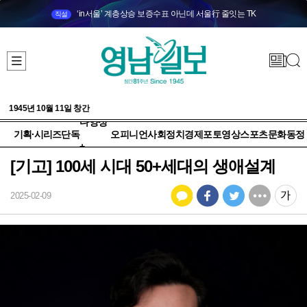
‘in서울’ 계층상승 보증수표 아닌데 서울行 줄잇는 TK
직설
1945년 10월 11일 창간
다양성
기획·시리즈
단독
오피니언
사회
정치
경제
포토
영상
스포츠
문화
동정
+
[기고] 100세 시대 50+세대의 생애설계
2025-02-09