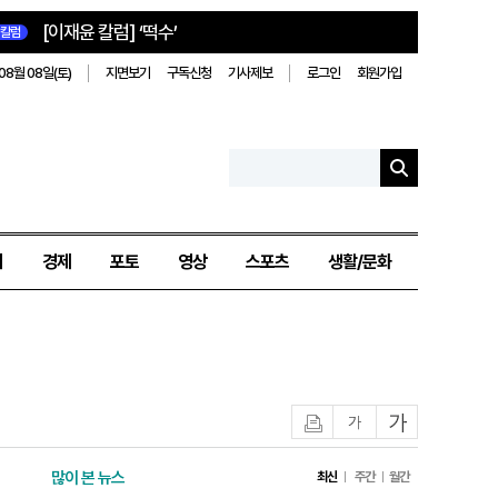
[이재윤 칼럼] ‘떡수’
칼럼
08월 08일(토)
지면보기
구독신청
기사제보
로그인
회원가입
치
경제
포토
영상
스포츠
생활/문화
인쇄
글자작게
글자크게
많이 본 뉴스
최신
주간
월간