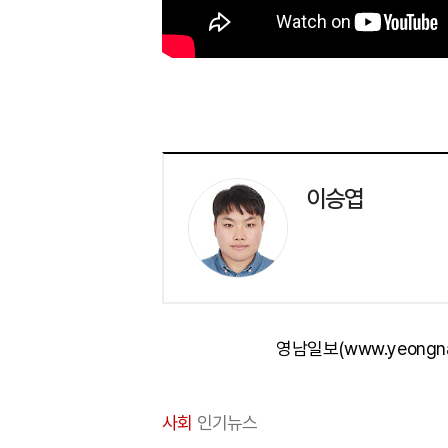
이승엽
영남일보(www.yeongn
사회
인기뉴스