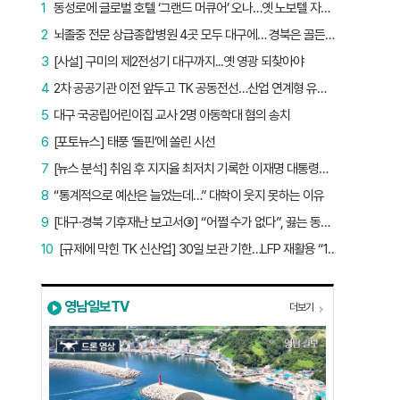
1
동성로에 글로벌 호텔 ‘그랜드 머큐어’ 오나…옛 노보텔 자리 사무실 개설
2
뇌졸중 전문 상급종합병원 4곳 모두 대구에… 경북은 골든타임 사각지대
3
[사설] 구미의 제2전성기 대구까지...옛 영광 되찾아야
4
2차 공공기관 이전 앞두고 TK 공동전선…산업 연계형 유치 승부수
5
대구 국공립어린이집 교사 2명 아동학대 혐의 송치
6
[포토뉴스] 태풍 ‘돌핀’에 쏠린 시선
7
[뉴스 분석] 취임 후 지지율 최저치 기록한 이재명 대통령…왜?
8
“통계적으로 예산은 늘었는데…” 대학이 웃지 못하는 이유
9
[대구·경북 기후재난 보고서③] “어쩔 수가 없다”, 끓는 동해…‘절멸 위기’ 경북 수산업
10
[규제에 막힌 TK 신산업] 30일 보관 기한…LFP 재활용 “180일로 늘려야”
영남일보TV
더보기