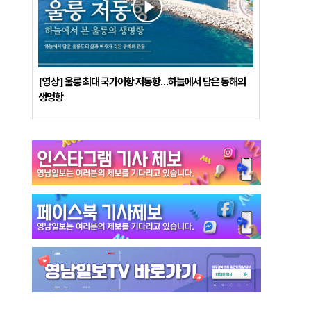
[영상] 울릉 최대 국가어항 저동항…하늘에서 담은 동해의
생명항