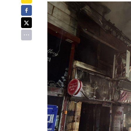
페이스북
트위터
전체