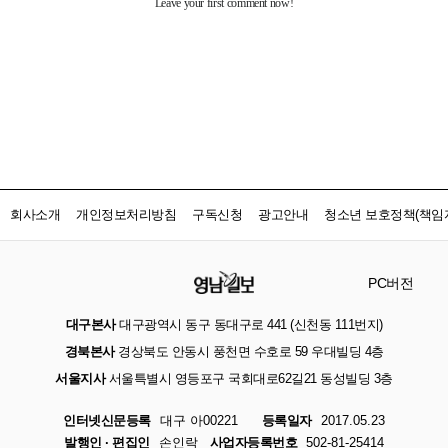
회사소개
개인정보처리방침
구독신청
광고안내
청소년 보호정책(책임자
PC버전
대구본사
대구광역시 동구 동대구로 441 (신천동 111번지)
경북본사
경상북도 안동시 풍천면 수호로 59 우대빌딩 4층
서울지사
서울특별시 영등포구 국회대로62길21 동성빌딩 3층
인터넷신문등록
대구 아00221
등록일자
2017.05.23
발행인 · 편집인
손인락
사업자등록번호
502-81-25414