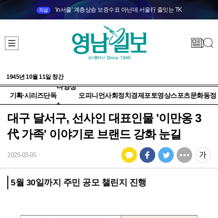
‘in서울’ 계층상승 보증수표 아닌데 서울行 줄잇는 TK
직설
1945년 10월 11일 창간
다양성
기획·시리즈
단독
오피니언
사회
정치
경제
포토
영상
스포츠
문화
동정
+
대구 달서구, 선사인 대표인물 '이만옹 3
代 가족' 이야기로 브랜드 강화 눈길
2025-03-05
5월 30일까지 주민 공모 챌린지 진행