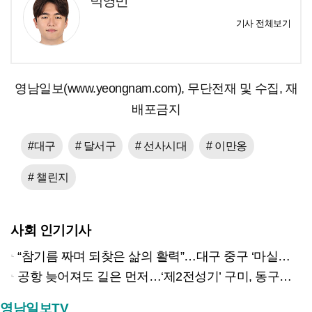
박영민
기사 전체보기
영남일보(www.yeongnam.com), 무단전재 및 수집, 재
배포금지
#대구
# 달서구
# 선사시대
# 이만옹
# 챌린지
사회 인기기사
“참기름 짜며 되찾은 삶의 활력”…대구 중구 ‘마실방앗간’ 어르신들의 인생 2막
공항 늦어져도 길은 먼저…‘제2전성기’ 구미, 동구미역 더 절실
영남일보TV