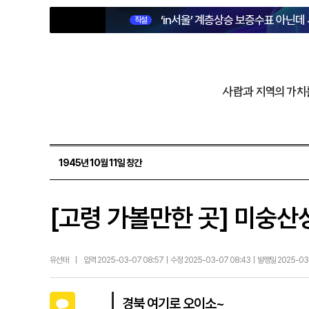
‘in서울’ 계층상승 보증수표 아닌데
직설
사람과 지역의 가치
1945년 10월 11일 창간
[고령 가볼만한 곳] 미숭산
유선태
|
입력 2025-03-07 08:57 | 수정 2025-03-07 08:43 | 발행일 2025-0
카카오톡
경북 여기로 오이소~