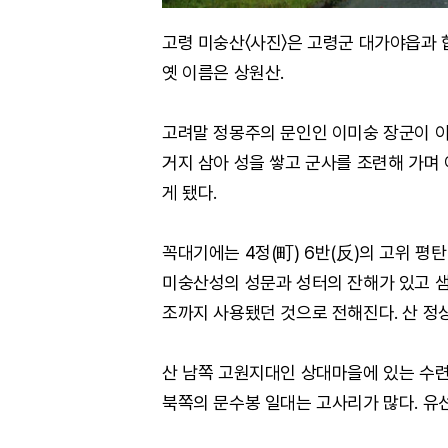
고령 미숭산〈사진〉은 고령군 대가야읍과 
옛 이름은 상원산.
고려말 정몽주의 문인인 이미숭 장군이 이
거지 삼아 성을 쌓고 군사를 조련해 가며
게 됐다.
꼭대기에는 4정(町) 6반(反)의 고위 평
미숭산성의 성문과 성터의 잔해가 있고 샘
조까지 사용됐던 것으로 전해진다. 산 정
산 남쪽 고원지대인 상대마을에 있는 수련
북쪽의 문수봉 일대는 고사리가 많다. 유선태