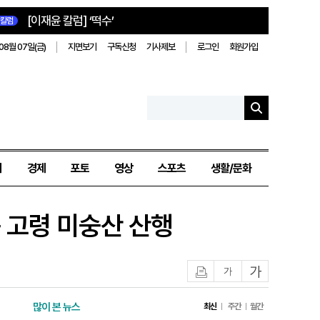
[이재윤 칼럼] ‘떡수’
칼럼
08월 07일(금)
지면보기
구독신청
기사제보
로그인
회원가입
치
경제
포토
영상
스포츠
생활/문화
 고령 미숭산 산행
인쇄
글자작게
글자크게
많이 본 뉴스
최신
주간
월간