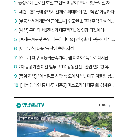
1
동성로에 글로벌 호텔 ‘그랜드 머큐어’ 오나…옛 노보텔 자리 사무실 개설
2
‘세컨드홈’ 특례 광역시 전체로 확대해야 ‘인구유입’ 가능하다
3
[부동산 세제개편안 뜯어보니] 수도권 초고가 주택 과세에만 초점…침체된 지방 부동산 대책은 없다
4
[사설] 구미의 제2전성기 대구까지...옛 영광 되찾아야
5
[여기는 AI로봇 수도 대구입니다⑤] 전국 최대 로봇인재 양성소…“대구산업 맞춤형 교육과정 만들자”
6
[포토뉴스] 태풍 ‘돌핀’에 쏠린 시선
7
[Y르포] 대구 교동귀금속거리, ‘랩 다이아’ 특수로 다시금 활기…“반짝 인기 의존 않는 지속 가능 성장 동력 마련해야”
8
2차 공공기관 이전 앞두고 TK 공동전선…산업 연계형 유치 승부수
9
[폭염 지옥] “아스팔트 사막 속 오아시스”…대구 이동형 쉼터 버스 ‘북적’, 지하철역도 ‘바글’
10
[나눔 캠페인 통·나·무 시즌3] 미스코리아 대구 眞 김세은 “내가 받은 응원, 다음 사람에게”
영남일보TV
더보기