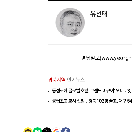
유선태
영남일보(www.yeongn
경북지역
인기뉴스
동성로에 글로벌 호텔 ‘그랜드 머큐어’ 오나…옛
공립초교 교사 선발…경북 102명 줄고, 대구 5