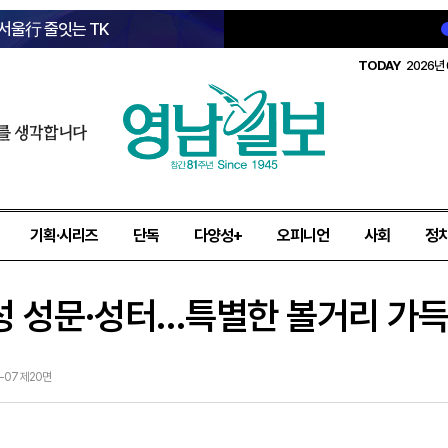
 서울行 줄잇는 TK
TODAY
2026년 
를 생각합니다
기획·시리즈
단독
다양성+
오피니언
사회
정
성 성문·성터…특별한 볼거리 가득
3-07 제20면