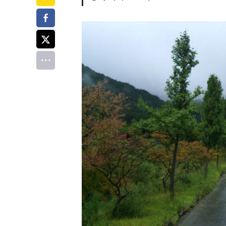
페이스북
트위터
전체