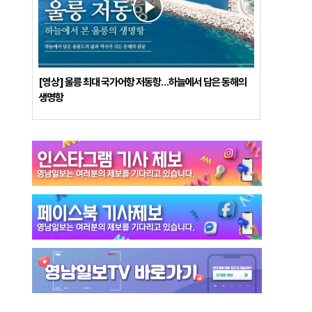
[영상] 울릉 최대 국가어항 저동항…하늘에서 담은 동해의
생명항