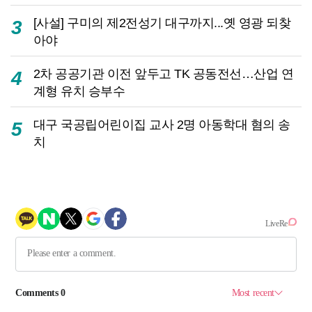
[사설] 구미의 제2전성기 대구까지...옛 영광 되찾
3
아야
2차 공공기관 이전 앞두고 TK 공동전선…산업 연
4
계형 유치 승부수
대구 국공립어린이집 교사 2명 아동학대 혐의 송
5
치