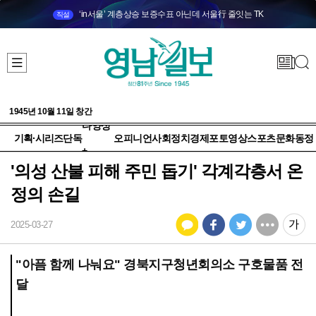
‘in서울’ 계층상승 보증수표 아닌데 서울行 줄잇는 TK
직설
1945년 10월 11일 창간
다양성
기획·시리즈
단독
오피니언
사회
정치
경제
포토
영상
스포츠
문화
동정
+
'의성 산불 피해 주민 돕기' 각계각층서 온
정의 손길
2025-03-27
"아픔 함께 나눠요" 경북지구청년회의소 구호물품 전
달