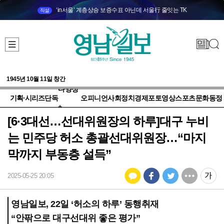
‘in서울’ 계층상승 보증수표 아닌데 서울行 줄잇는 TK
직설
1945년 10월 11일 창간
다양성
기획·시리즈
단독
오피니언
사회
정치
경제
포토
영상
스포츠
문화
동정
+
[6·3대선…선대위원장의 하루]대구 누비
는 민주당 허소 총괄선대위원장…“마지
막까지 부동층 설득”
2025-05-25 20:05
영남일보, 22일 ‘허소의 하루’ 동행취재
“안팎으로 대구선대위 좋은 평가”