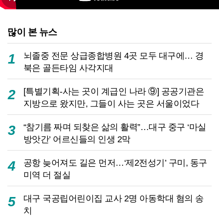
많이 본 뉴스
뇌졸중 전문 상급종합병원 4곳 모두 대구에… 경
1
북은 골든타임 사각지대
[특별기획-사는 곳이 계급인 나라 ⑨] 공공기관은
2
지방으로 왔지만, 그들이 사는 곳은 서울이었다
“참기름 짜며 되찾은 삶의 활력”…대구 중구 ‘마실
3
방앗간’ 어르신들의 인생 2막
공항 늦어져도 길은 먼저…‘제2전성기’ 구미, 동구
4
미역 더 절실
대구 국공립어린이집 교사 2명 아동학대 혐의 송
5
치