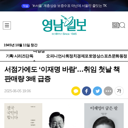
‘in서울’ 계층상승 보증수표 아닌데 서울行 줄잇는 TK
직설
1945년 10월 11일 창간
다양성
기획·시리즈
단독
오피니언
사회
정치
경제
포토
영상
스포츠
문화
동정
+
서점가에도 ‘이재명 바람’…취임 첫날 책
판매량 3배 급증
2025-06-05 19:06