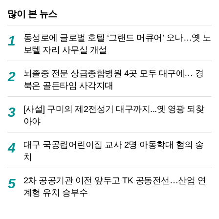
많이 본 뉴스
동성로에 글로벌 호텔 ‘그랜드 머큐어’ 오나…옛 노
1
보텔 자리 사무실 개설
뇌졸중 전문 상급종합병원 4곳 모두 대구에… 경
2
북은 골든타임 사각지대
[사설] 구미의 제2전성기 대구까지...옛 영광 되찾
3
아야
대구 국공립어린이집 교사 2명 아동학대 혐의 송
4
치
2차 공공기관 이전 앞두고 TK 공동전선…산업 연
5
계형 유치 승부수