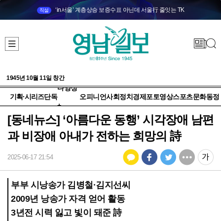
‘in서울’ 계층상승 보증수표 아닌데 서울行 줄잇는 TK
직설
1945년 10월 11일 창간
다양성
기획·시리즈
단독
오피니언
사회
정치
경제
포토
영상
스포츠
문화
동정
+
[동네뉴스] ‘아름다운 동행’ 시각장애 남편
과 비장애 아내가 전하는 희망의 詩
2025-06-17 21:54
부부 시낭송가 김병철·김지선씨
2009년 낭송가 자격 얻어 활동
3년전 시력 잃고 빛이 돼준 詩