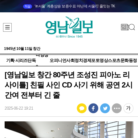
‘in서울’ 계층상승 보증수표 아닌데 서울行 줄잇는 TK
직설
1945년 10월 11일 창간
다양성
기획·시리즈
단독
오피니언
사회
정치
경제
포토
영상
스포츠
문화
동정
+
[영남일보 창간 80주년 조성진 피아노 리
사이틀] 친필 사인 CD 사기 위해 공연 2시
간여 전부터 긴 줄
2025-06-22 19:21