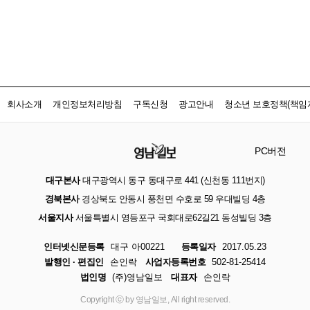
회사소개
개인정보처리방침
구독신청
광고안내
청소년 보호정책(책임자
PC버전
대구본사
대구광역시 동구 동대구로 441 (신천동 111번지)
경북본사
경상북도 안동시 풍천면 수호로 59 우대빌딩 4층
서울지사
서울특별시 영등포구 국회대로62길21 동성빌딩 3층
인터넷신문등록
대구 아00221
등록일자
2017.05.23
발행인 · 편집인
손인락
사업자등록번호
502-81-25414
법인명
(주)영남일보
대표자
손인락
Copyright ⓒ by 영남일보, All right reserved.