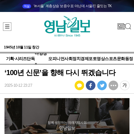
‘in서울’ 계층상승 보증수표 아닌데 서울行 줄잇는 TK
직설
1945년 10월 11일 창간
다양성
기획·시리즈
단독
오피니언
사회
정치
경제
포토
영상
스포츠
문화
동정
+
‘100년 신문’을 향해 다시 뛰겠습니다
2025-10-12 23:27