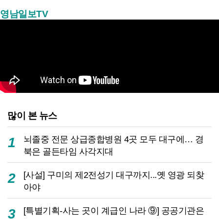
영남일보TV
많이 본 뉴스
뇌졸중 전문 상급종합병원 4곳 모두 대구에… 경
1
북은 골든타임 사각지대
[사설] 구미의 제2전성기 대구까지...옛 영광 되찾
2
아야
[특별기획-사는 곳이 계급인 나라 ⑨] 공공기관은
3