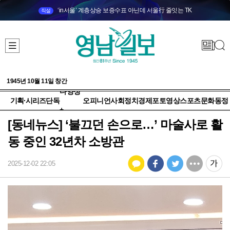
‘in서울’ 계층상승 보증수표 아닌데 서울行 줄잇는 TK
직설
1945년 10월 11일 창간
다양성
기획·시리즈
단독
오피니언
사회
정치
경제
포토
영상
스포츠
문화
동정
+
[동네뉴스] ‘불끄던 손으로…’ 마술사로 활
동 중인 32년차 소방관
2025-12-02 22:05