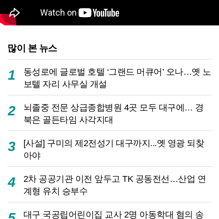
많이 본 뉴스
동성로에 글로벌 호텔 ‘그랜드 머큐어’ 오나…옛 노
1
보텔 자리 사무실 개설
뇌졸중 전문 상급종합병원 4곳 모두 대구에… 경
2
북은 골든타임 사각지대
[사설] 구미의 제2전성기 대구까지...옛 영광 되찾
3
아야
2차 공공기관 이전 앞두고 TK 공동전선…산업 연
4
계형 유치 승부수
대구 국공립어린이집 교사 2명 아동학대 혐의 송
5