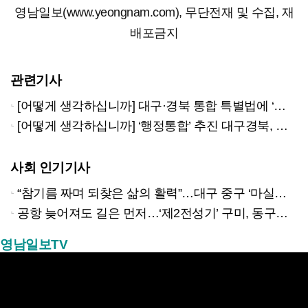
영남일보(www.yeongnam.com), 무단전재 및 수집, 재
배포금지
관련기사
[어떻게 생각하십니까] 대구·경북 통합 특별법에 ‘최저임금’ 미적용 조항 논란
[어떻게 생각하십니까] ‘행정통합’ 추진 대구경북, 서로 다른 교육정책
사회 인기기사
“참기름 짜며 되찾은 삶의 활력”…대구 중구 ‘마실방앗간’ 어르신들의 인생 2막
공항 늦어져도 길은 먼저…‘제2전성기’ 구미, 동구미역 더 절실
영남일보TV