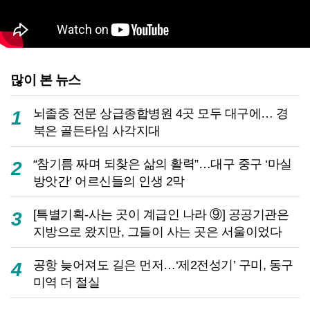
많이 본 뉴스
뇌졸중 전문 상급종합병원 4곳 모두 대구에… 경
1
북은 골든타임 사각지대
“참기름 짜며 되찾은 삶의 활력”…대구 중구 ‘마실
2
방앗간’ 어르신들의 인생 2막
[특별기획-사는 곳이 계급인 나라 ⑨] 공공기관은
3
지방으로 왔지만, 그들이 사는 곳은 서울이었다
공항 늦어져도 길은 먼저…‘제2전성기’ 구미, 동구
4
미역 더 절실