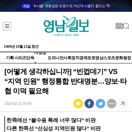
‘in서울’ 계층상승 보증수표 아닌데 서울行 줄잇는 TK
직설
1945년 10월 11일 창간
다양성
기획·시리즈
단독
오피니언
사회
정치
경제
포토
영상
스포츠
문화
동정
+
[어떻게 생각하십니까] “빈껍데기” VS
“지역 민원” 행정통합 반대명분…양보·타
협 미덕 필요해
2026-02-11 18:49
한쪽에선 “불수용 특례 너무 많다” 비판
다른 한쪽선 “선심성 지역민원 많다” 비판