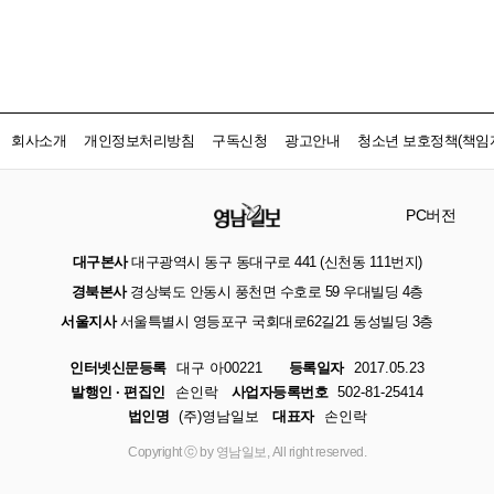
회사소개
개인정보처리방침
구독신청
광고안내
청소년 보호정책(책임자
PC버전
대구본사
대구광역시 동구 동대구로 441 (신천동 111번지)
경북본사
경상북도 안동시 풍천면 수호로 59 우대빌딩 4층
서울지사
서울특별시 영등포구 국회대로62길21 동성빌딩 3층
인터넷신문등록
대구 아00221
등록일자
2017.05.23
발행인 · 편집인
손인락
사업자등록번호
502-81-25414
법인명
(주)영남일보
대표자
손인락
Copyright ⓒ by 영남일보, All right reserved.