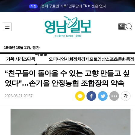
‘정치 구호만 가득’ 민주당에 TK 비전은 없다
직설
1945년 10월 11일 창간
다양성
기획·시리즈
단독
오피니언
사회
정치
경제
포토
영상
스포츠
문화
동정
+
“친구들이 돌아올 수 있는 고향 만들고 싶
었다”…손기을 안정농협 조합장의 약속
2026-03-21 20:57