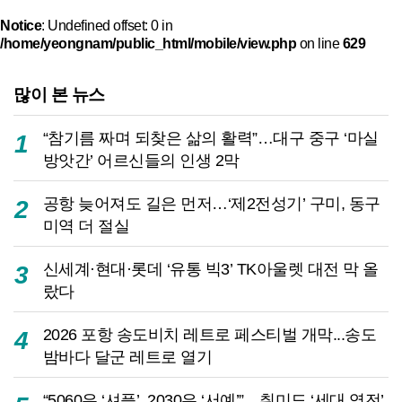
Notice
: Undefined offset: 0 in
/home/yeongnam/public_html/mobile/view.php
on line
629
많이 본 뉴스
“참기름 짜며 되찾은 삶의 활력”…대구 중구 ‘마실
1
방앗간’ 어르신들의 인생 2막
공항 늦어져도 길은 먼저…‘제2전성기’ 구미, 동구
2
미역 더 절실
신세계·현대·롯데 ‘유통 빅3’ TK아울렛 대전 막 올
3
랐다
2026 포항 송도비치 레트로 페스티벌 개막...송도
4
밤바다 달군 레트로 열기
“5060은 ‘셔플’, 2030은 ‘서예’”…취미도 ‘세대 역전’