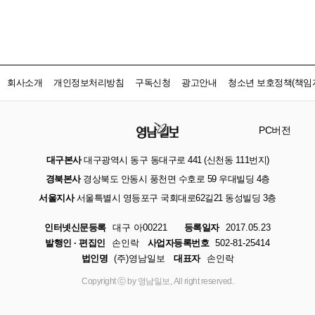
회사소개
개인정보처리방침
구독신청
광고안내
청소년 보호정책(책임자
PC버전
대구본사
대구광역시 동구 동대구로 441 (신천동 111번지)
경북본사
경상북도 안동시 풍천면 수호로 59 우대빌딩 4층
서울지사
서울특별시 영등포구 국회대로62길21 동성빌딩 3층
인터넷신문등록
대구 아00221
등록일자
2017.05.23
발행인 · 편집인
손인락
사업자등록번호
502-81-25414
법인명
(주)영남일보
대표자
손인락
Copyright ⓒ by 영남일보, All right reserved.