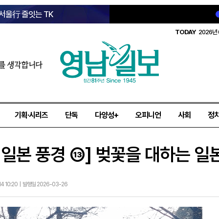
 서울行 줄잇는 TK
TODAY
2026년 
를 생각합니다
기획·시리즈
단독
다양성+
오피니언
사회
정
일본 풍경 ⑬] 벚꽃을 대하는 일
14 10:20 | 발행일 2026-03-26