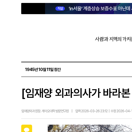
‘in서울’ 계층상승 보증수표 아닌데
직설
사람과 지역의 가치
1945년 10월 11일 창간
[임재양 외과의사가 바라본 
임재양외과 원장. 게이오대학 방문연구원
|
입력 2026-03-26 23:12 | 수정 2026-04-
카카오톡