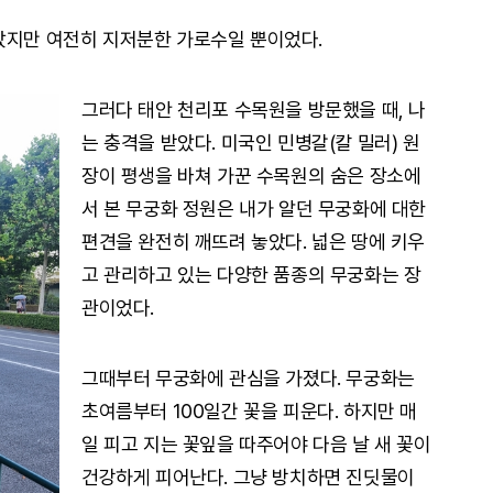
았지만 여전히 지저분한 가로수일 뿐이었다.
그러다 태안 천리포 수목원을 방문했을 때, 나
는 충격을 받았다. 미국인 민병갈(칼 밀러) 원
장이 평생을 바쳐 가꾼 수목원의 숨은 장소에
서 본 무궁화 정원은 내가 알던 무궁화에 대한
편견을 완전히 깨뜨려 놓았다. 넓은 땅에 키우
고 관리하고 있는 다양한 품종의 무궁화는 장
관이었다.
그때부터 무궁화에 관심을 가졌다. 무궁화는
초여름부터 100일간 꽃을 피운다. 하지만 매
일 피고 지는 꽃잎을 따주어야 다음 날 새 꽃이
건강하게 피어난다. 그냥 방치하면 진딧물이