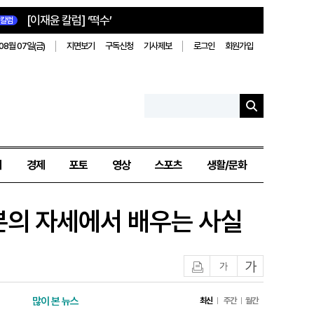
[이재윤 칼럼] ‘떡수’
칼럼
08월 07일(금)
지면보기
구독신청
기사제보
로그인
회원가입
치
경제
포토
영상
스포츠
생활/문화
본의 자세에서 배우는 사실
인쇄
글자작게
글자크게
많이 본 뉴스
최신
주간
월간