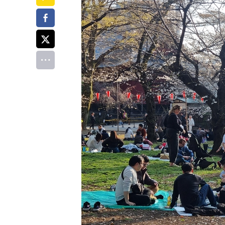
페이스북
트위터
전체