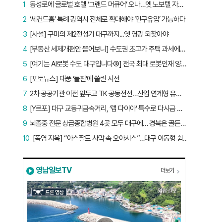
1
동성로에 글로벌 호텔 ‘그랜드 머큐어’ 오나…옛 노보텔 자리 사무실 개설
2
‘세컨드홈’ 특례 광역시 전체로 확대해야 ‘인구유입’ 가능하다
3
[사설] 구미의 제2전성기 대구까지...옛 영광 되찾아야
4
[부동산 세제개편안 뜯어보니] 수도권 초고가 주택 과세에만 초점…침체된 지방 부동산 대책은 없다
5
[여기는 AI로봇 수도 대구입니다⑤] 전국 최대 로봇인재 양성소…“대구산업 맞춤형 교육과정 만들자”
6
[포토뉴스] 태풍 ‘돌핀’에 쏠린 시선
7
2차 공공기관 이전 앞두고 TK 공동전선…산업 연계형 유치 승부수
8
[Y르포] 대구 교동귀금속거리, ‘랩 다이아’ 특수로 다시금 활기…“반짝 인기 의존 않는 지속 가능 성장 동력 마련해야”
9
뇌졸중 전문 상급종합병원 4곳 모두 대구에… 경북은 골든타임 사각지대
10
[폭염 지옥] “아스팔트 사막 속 오아시스”…대구 이동형 쉼터 버스 ‘북적’, 지하철역도 ‘바글’
영남일보TV
더보기