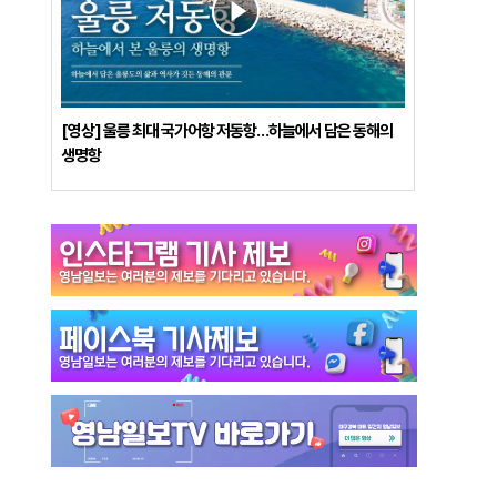
[영상] 울릉 최대 국가어항 저동항…하늘에서 담은 동해의
생명항