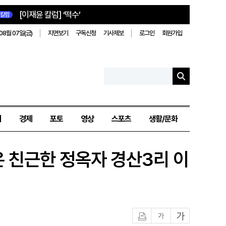
[이재윤 칼럼] ‘떡수’
칼럼
08월 07일(금)
지면보기
구독신청
기사제보
로그인
회원가입
치
경제
포토
영상
스포츠
생활/문화
은 친근한 정옥자 경산3리 이
인쇄
글자작게
글자크게