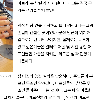
아보라"는 남편의 지지 한마디에 그는 결국 무
거운 책임을 받아들였다.
막상 이장 일을 시작하고 보니 경산3리는 그의
손길이 간절한 곳이었다. 군청 인근에 위치해
겉으로는 번듯해 보이지만, 실제로는 농부가
없고 젊은이들은 일터로 떠난 낮 시간 동안 어
르신들만 마을을 지키는 '외로운 섬'과 같았기
때문이다.
정 이장의 행정 철학은 단순하다. "주민들이 부
을 이야기
르면 무조건 달려간다, 어르신들의 부탁은 무
조건 들어준다"라는 것이다. 그는 매일 마을회
데 그치지 않는다. 어르신들의 말투 하나, 안색의 미묘한