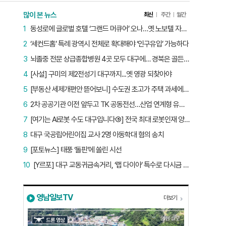
많이 본 뉴스
최신
주간
월간
1
동성로에 글로벌 호텔 ‘그랜드 머큐어’ 오나…옛 노보텔 자리 사무실 개설
2
‘세컨드홈’ 특례 광역시 전체로 확대해야 ‘인구유입’ 가능하다
3
뇌졸중 전문 상급종합병원 4곳 모두 대구에… 경북은 골든타임 사각지대
4
[사설] 구미의 제2전성기 대구까지...옛 영광 되찾아야
5
[부동산 세제개편안 뜯어보니] 수도권 초고가 주택 과세에만 초점…침체된 지방 부동산 대책은 없다
6
2차 공공기관 이전 앞두고 TK 공동전선…산업 연계형 유치 승부수
7
[여기는 AI로봇 수도 대구입니다⑤] 전국 최대 로봇인재 양성소…“대구산업 맞춤형 교육과정 만들자”
8
대구 국공립어린이집 교사 2명 아동학대 혐의 송치
9
[포토뉴스] 태풍 ‘돌핀’에 쏠린 시선
10
[Y르포] 대구 교동귀금속거리, ‘랩 다이아’ 특수로 다시금 활기…“반짝 인기 의존 않는 지속 가능 성장 동력 마련해야”
영남일보TV
더보기