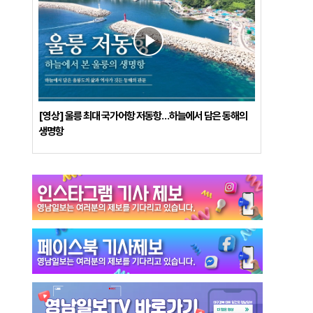
[영상] 울릉 최대 국가어항 저동항…하늘에서 담은 동해의
생명항