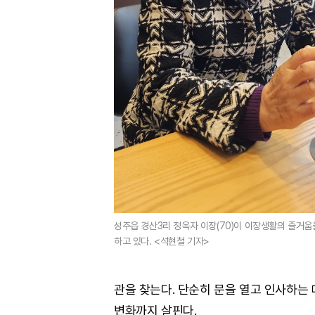
성주읍 경산3리 정옥자 이장(70)이 이장생활의 즐거움
하고 있다. <석현철 기자>
관을 찾는다. 단순히 문을 열고 인사하는 
변화까지 살핀다.