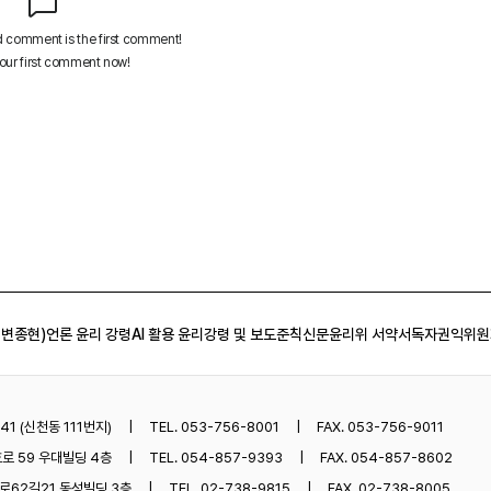
 변종현)
언론 윤리 강령
AI 활용 윤리강령 및 보도준칙
신문윤리위 서약서
독자권익위원
1 (신천동 111번지)
TEL. 053-756-8001
FAX. 053-756-9011
로 59 우대빌딩 4층
TEL. 054-857-9393
FAX. 054-857-8602
62길21 동성빌딩 3층
TEL. 02-738-9815
FAX. 02-738-8005