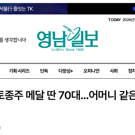
 서울行 줄잇는 TK
TODAY
2026년 
를 생각합니다
기획·시리즈
단독
다양성+
오피니언
사회
정
종주 메달 딴 70대...어머니 같
8