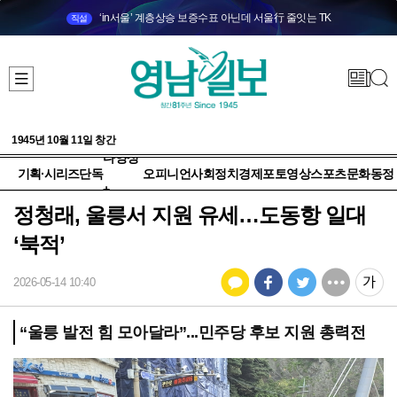
‘in서울’ 계층상승 보증수표 아닌데 서울行 줄잇는 TK
직설
1945년 10월 11일 창간
다양성
기획·시리즈
단독
오피니언
사회
정치
경제
포토
영상
스포츠
문화
동정
+
정청래, 울릉서 지원 유세…도동항 일대
‘북적’
2026-05-14 10:40
“울릉 발전 힘 모아달라”...민주당 후보 지원 총력전