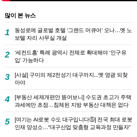
많이 본 뉴스
동성로에 글로벌 호텔 ‘그랜드 머큐어’ 오나…옛 노
1
보텔 자리 사무실 개설
‘세컨드홈’ 특례 광역시 전체로 확대해야 ‘인구유
2
입’ 가능하다
[사설] 구미의 제2전성기 대구까지...옛 영광 되찾
3
아야
[부동산 세제개편안 뜯어보니] 수도권 초고가 주택
4
과세에만 초점…침체된 지방 부동산 대책은 없다
[여기는 AI로봇 수도 대구입니다⑤] 전국 최대 로봇
5
인재 양성소…“대구산업 맞춤형 교육과정 만들자”