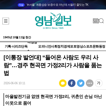
‘in서울’ 계층상승 보증수표 아닌데 서울行 줄잇는 TK
직설
1945년 10월 11일 창간
다양성
기획·시리즈
단독
오피니언
사회
정치
경제
포토
영상
스포츠
문화
동정
+
[이통장 발언대] “들어온 사람도 우리 사
람”…경주 현곡면 가정2리가 사람을 품는
법
2026-06-06 10:11
마을발전기금 없앤 현곡면 가정2리, 귀촌인 손님 아닌
이웃으로 품어