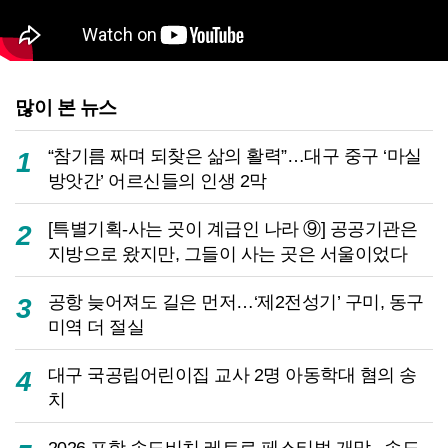
많이 본 뉴스
“참기름 짜며 되찾은 삶의 활력”…대구 중구 ‘마실
1
방앗간’ 어르신들의 인생 2막
[특별기획-사는 곳이 계급인 나라 ⑨] 공공기관은
2
지방으로 왔지만, 그들이 사는 곳은 서울이었다
공항 늦어져도 길은 먼저…‘제2전성기’ 구미, 동구
3
미역 더 절실
대구 국공립어린이집 교사 2명 아동학대 혐의 송
4
치
2026 포항 송도비치 레트로 페스티벌 개막...송도