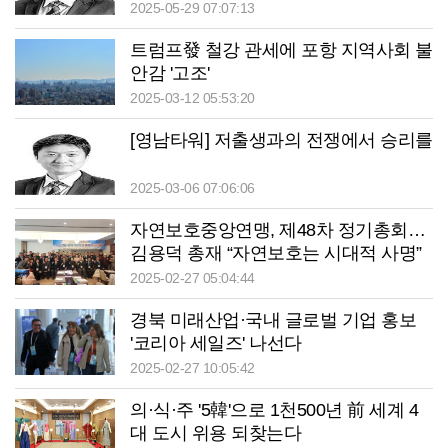
2025-05-29 07:07:13
트럼프發 철강 관세에 포항 지역사회 불
안감 '고조'
2025-03-12 05:53:20
[영남타워] 저출생과의 전쟁에서 승리를
2025-03-06 07:06:06
자연보호중앙연맹, 제48차 정기총회…
김용덕 총재 “자연보호는 시대적 사명”
2025-02-27 05:04:44
경북 미래산업·국내 글로벌 기업 홍보
'코리아 세일즈' 나선다
2025-02-27 10:05:42
의·식·주 '5韓'으로 1천500년 前 세계 4
대 도시 위용 되찾는다