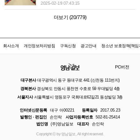
2025-02-19 07:43:15
더보기 (
20
/
779
)
회사소개
개인정보처리방침
구독신청
광고안내
청소년 보호정책(책임자
PC버전
대구본사
대구광역시 동구 동대구로 441 (신천동 111번지)
경북본사
경상북도 안동시 풍천면 수호로 59 우대빌딩 4층
서울지사
서울특별시 영등포구 국회대로62길21 동성빌딩 3층
인터넷신문등록
대구 아00221
등록일자
2017.05.23
발행인 · 편집인
손인락
사업자등록번호
502-81-25414
법인명
(주)영남일보
대표자
손인락
Copyright ⓒ by 영남일보, All right reserved.