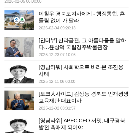
2026-02-05 06:00:00
이철우 경북도지사에게 - 행정통합, 흔
들림 없이 가 달라
2026-02-04 09:20:13
[인터뷰] 신라금관, 그 아름다움을 말하
다…윤상덕 국립경주박물관장
2025-12-23 07:10:05
[영남타워] 사회학으로 바라본 조진웅
사태
2025-12-11 06:00:00
[토크人사이드] 김상동 경북도 인재평생
교육재단 대표이사
2025-12-02 03:31:57
[영남타워] APEC CEO 서밋, 대구경북
발전 촉매제 되어야