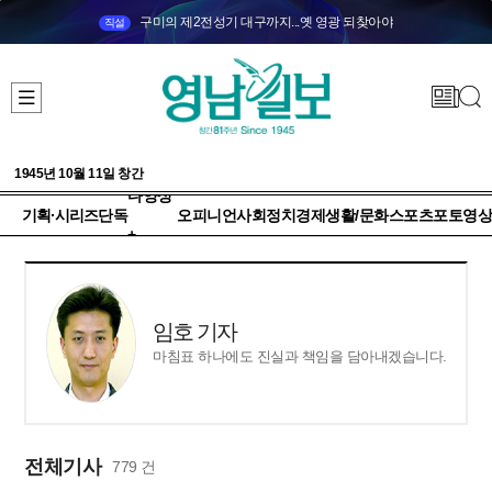
구미의 제2전성기 대구까지...옛 영광 되찾아야
직설
1945년 10월 11일 창간
다양성
기획·시리즈
단독
오피니언
사회
정치
경제
생활/문화
스포츠
포토
영상
+
임호 기자
마침표 하나에도 진실과 책임을 담아내겠습니다.
전체기사
779 건