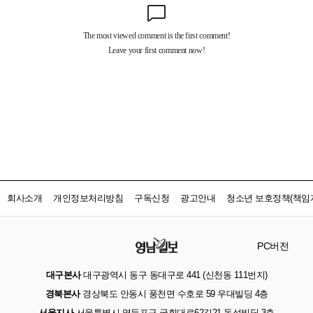
회사소개
개인정보처리방침
구독신청
광고안내
청소년 보호정책(책임자
PC버전
대구본사
대구광역시 동구 동대구로 441 (신천동 111번지)
경북본사
경상북도 안동시 풍천면 수호로 59 우대빌딩 4층
서울지사
서울특별시 영등포구 국회대로62길21 동성빌딩 3층