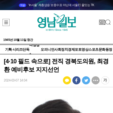
‘in서울’ 계층상승 보증수표 아닌데 서울行 줄잇는 TK
직설
1945년 10월 11일 창간
다양성
기획·시리즈
단독
오피니언
사회
정치
경제
포토
영상
스포츠
문화
동정
+
[4·10 필드 속으로] 전직 경북도의원, 최경
환 예비후보 지지선언
2024-03-07 14:04