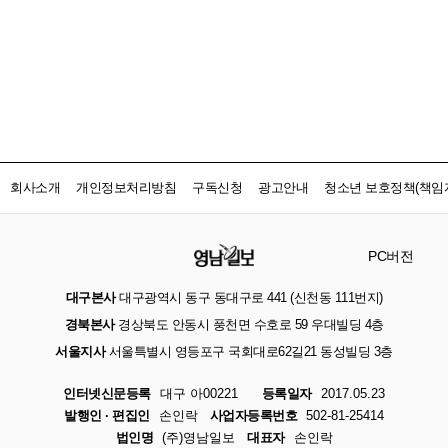
회사소개
개인정보처리방침
구독신청
광고안내
청소년 보호정책(책임자
PC버전
대구본사
대구광역시 동구 동대구로 441 (신천동 111번지)
경북본사
경상북도 안동시 풍천면 수호로 59 우대빌딩 4층
서울지사
서울특별시 영등포구 국회대로62길21 동성빌딩 3층
인터넷신문등록
대구 아00221
등록일자
2017.05.23
발행인 · 편집인
손인락
사업자등록번호
502-81-25414
법인명
(주)영남일보
대표자
손인락