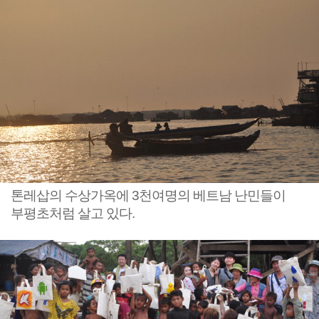
톤레삽의 수상가옥에 3천여명의 베트남 난민들이
부평초처럼 살고 있다.