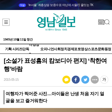
‘in서울’ 계층상승 보증수표 아닌데 서울行 줄잇는 TK
직설
1945년 10월 11일 창간
다양성
기획·시리즈
단독
오피니언
사회
정치
경제
포토
영상
스포츠
문화
동정
+
[소설가 표성흠의 캄보디아 편지] ‘착한여
행’바람
2015-05-15
여행자가 찍어준 사진…아이들은 난생 처음 자기 얼
굴을 보고 즐거워한다