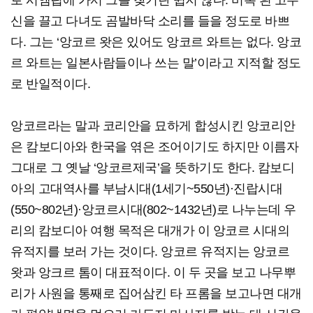
로 시엠립에 가서 그를 찾기란 쉽지 않다. 비록 흰 고무
신을 끌고 다녀도 곰발바닥 소리를 들을 정도로 바쁘
다. 그는 ‘앙코르 왓은 있어도 앙코르 와트는 없다. 앙코
르 와트는 일본사람들이나 쓰는 말’이라고 지적할 정도
로 반일적이다.
앙코르라는 말과 코리안을 묘하게 합성시킨 앙코리안
은 캄보디아와 한국을 엮은 조어이기도 하지만 이름자
그대로 그 옛날 ‘앙코르제국’을 뜻하기도 한다. 캄보디
아의 고대역사를 부남시대(1세기~550년)·진랍시대
(550~802년)·앙코르시대(802~1432년)로 나누는데 우
리의 캄보디아 여행 목적은 대개가 이 앙코르 시대의
유적지를 보러 가는 것이다. 앙코르 유적지는 앙코르
왓과 앙크르 톰이 대표적이다. 이 두 곳을 보고 나무뿌
리가 사원을 통째로 집어삼킨 타 프롬을 보고나면 대개