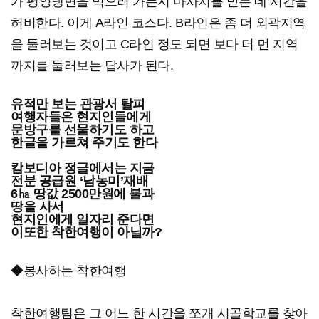
가 평양냉면을 먹으러 가든지 마사지를 받는 데 시간을
허비한다. 이게 A라인 코스다. B라인은 좀 더 외곽지역
을 둘러보는 것이고 C라인 정도 되면 보다 더 먼 지역
까지를 둘러보는 답사가 된다.
유적만 보는 관광서 탈피
여행자들은 현지인들에게
문방구를 선물하기도 하고
한글을 가르쳐 주기도 한다
캄보디아 정글에서는 지금
전분 공급원 ‘남농미’재배
6㏊ 땅값 2500만원에 불과
땅을 사서
현지인에게 일자리 준다면
이또한 착한여행이 아닐까?
◆봉사하는 착한여행
착한여행팀은 그 어느 한 시간을 쪼개 시골학교를 찾아