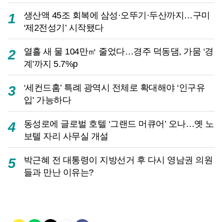
생산액 45조 회복에 삼성·오뚜기·두산까지…구미
1
‘제2전성기’ 시작됐다
열흘 새 물 104만㎥ 줄었다…경주 덕동댐, 가뭄 ‘경
2
계’까지 5.7%p
‘세컨드홈’ 특례 광역시 전체로 확대해야 ‘인구유
3
입’ 가능하다
동성로에 글로벌 호텔 ‘그랜드 머큐어’ 오나…옛 노
4
보텔 자리 사무실 개설
박근혜 전 대통령이 지방선거 후 다시 영남권 의원
5
들과 만난 이유는?