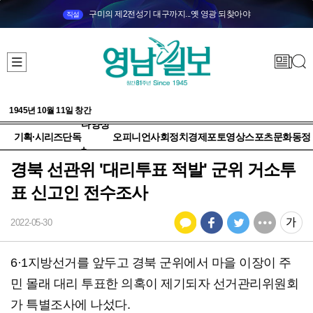
구미의 제2전성기 대구까지...옛 영광 되찾아야
직설
1945년 10월 11일 창간
다양성
기획·시리즈
단독
오피니언
사회
정치
경제
포토
영상
스포츠
문화
동정
+
경북 선관위 '대리투표 적발' 군위 거소투
표 신고인 전수조사
2022-05-30
6·1지방선거를 앞두고 경북 군위에서 마을 이장이 주
민 몰래 대리 투표한 의혹이 제기되자 선거관리위원회
가 특별조사에 나섰다.