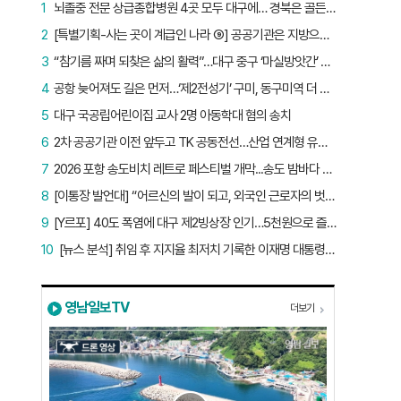
1
뇌졸중 전문 상급종합병원 4곳 모두 대구에… 경북은 골든타임 사각지대
2
[특별기획-사는 곳이 계급인 나라 ⑨] 공공기관은 지방으로 왔지만, 그들이 사는 곳은 서울이었다
3
“참기름 짜며 되찾은 삶의 활력”…대구 중구 ‘마실방앗간’ 어르신들의 인생 2막
4
공항 늦어져도 길은 먼저…‘제2전성기’ 구미, 동구미역 더 절실
5
대구 국공립어린이집 교사 2명 아동학대 혐의 송치
6
2차 공공기관 이전 앞두고 TK 공동전선…산업 연계형 유치 승부수
7
2026 포항 송도비치 레트로 페스티벌 개막...송도 밤바다 달군 레트로 열기
8
[이통장 발언대] “어르신의 발이 되고, 외국인 근로자의 벗이 되고”…박상철 이장의 ‘사람 농사’
9
[Y르포] 40도 폭염에 대구 제2빙상장 인기…5천원으로 즐기는 ‘피서’
10
[뉴스 분석] 취임 후 지지율 최저치 기록한 이재명 대통령…왜?
영남일보TV
더보기