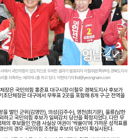
조사에서 국민의힘이 압도적으로 우세한 결과가 발표되자 이철우(왼쪽부터) 경북도지사
를 자축하는 세리머니를 하고 있다. 이현덕기자 lhd@yeongnam.com
역단체장은 국민의힘 홍준표 대구시장·이철우 경북도지사 후보가
기초단체장은 대구에서 무투표 2곳을 포함해 8개 구·군 전역을
을 벌인 군위(김영만), 의성(김주수), 영천(최기문), 울릉(남한
제외하고 국민의힘 후보가 일찌감치 당선을 확정지었다. 다만 무
채의 후보들인 만큼 사실상 여권이 '싹쓸이'에 가까운 성적표를
 경산의 경우 국민의힘 조현일 후보의 당선이 확실시된다.