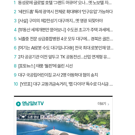
1
동성로에 글로벌 호텔 ‘그랜드 머큐어’ 오나…옛 노보텔 자리 사무실 개설
2
‘세컨드홈’ 특례 광역시 전체로 확대해야 ‘인구유입’ 가능하다
3
[사설] 구미의 제2전성기 대구까지...옛 영광 되찾아야
4
[부동산 세제개편안 뜯어보니] 수도권 초고가 주택 과세에만 초점…침체된 지방 부동산 대책은 없다
5
뇌졸중 전문 상급종합병원 4곳 모두 대구에… 경북은 골든타임 사각지대
6
[여기는 AI로봇 수도 대구입니다⑤] 전국 최대 로봇인재 양성소…“대구산업 맞춤형 교육과정 만들자”
7
2차 공공기관 이전 앞두고 TK 공동전선…산업 연계형 유치 승부수
8
[포토뉴스] 태풍 ‘돌핀’에 쏠린 시선
9
대구 국공립어린이집 교사 2명 아동학대 혐의 송치
10
[Y르포] 대구 교동귀금속거리, ‘랩 다이아’ 특수로 다시금 활기…“반짝 인기 의존 않는 지속 가능 성장 동력 마련해야”
영남일보TV
더보기