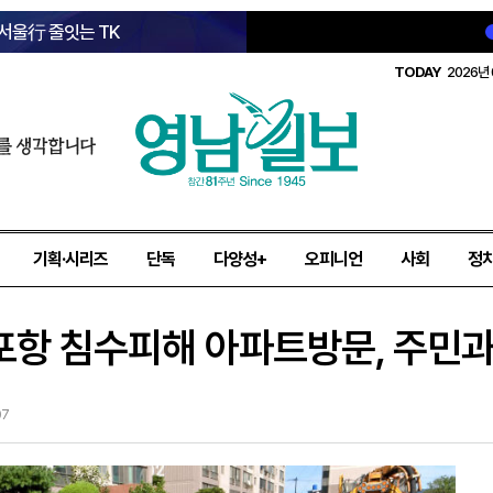
 서울行 줄잇는 TK
TODAY
2026년 
를 생각합니다
기획·시리즈
단독
다양성+
오피니언
사회
정
포항 침수피해 아파트방문, 주민과
07