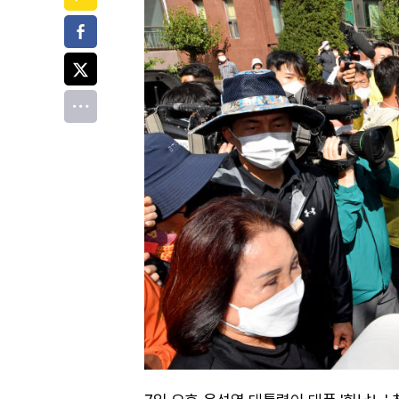
페이스북
트위터
전체