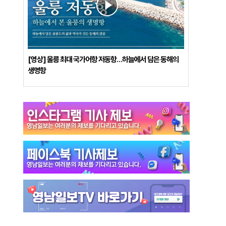
[영상] 울릉 최대 국가어항 저동항…하늘에서 담은 동해의
생명항