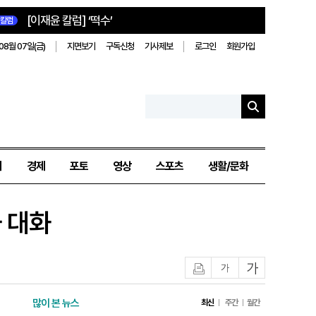
[이재윤 칼럼] ‘떡수’
칼럼
08월 07일(금)
지면보기
구독신청
기사제보
로그인
회원가입
치
경제
포토
영상
스포츠
생활/문화
 대화
인쇄
글자작게
글자크게
많이 본 뉴스
최신
주간
월간