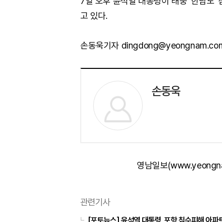
7일 오후 윤석열 대통령이 태풍 '힌남노'
고 있다.
손동욱기자 dingdong@yeongnam.co
손동욱
영남일보(www.yeongn
관련기사
[포토뉴스] 윤석열 대통령, 포항 침수피해 아