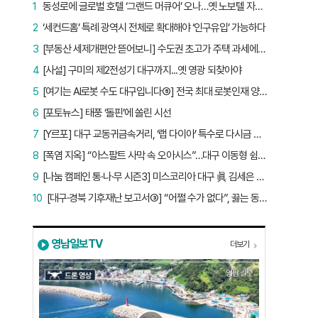
1
동성로에 글로벌 호텔 ‘그랜드 머큐어’ 오나…옛 노보텔 자리 사무실 개설
2
‘세컨드홈’ 특례 광역시 전체로 확대해야 ‘인구유입’ 가능하다
3
[부동산 세제개편안 뜯어보니] 수도권 초고가 주택 과세에만 초점…침체된 지방 부동산 대책은 없다
4
[사설] 구미의 제2전성기 대구까지...옛 영광 되찾아야
5
[여기는 AI로봇 수도 대구입니다⑤] 전국 최대 로봇인재 양성소…“대구산업 맞춤형 교육과정 만들자”
6
[포토뉴스] 태풍 ‘돌핀’에 쏠린 시선
7
[Y르포] 대구 교동귀금속거리, ‘랩 다이아’ 특수로 다시금 활기…“반짝 인기 의존 않는 지속 가능 성장 동력 마련해야”
8
[폭염 지옥] “아스팔트 사막 속 오아시스”…대구 이동형 쉼터 버스 ‘북적’, 지하철역도 ‘바글’
9
[나눔 캠페인 통·나·무 시즌3] 미스코리아 대구 眞 김세은 “내가 받은 응원, 다음 사람에게”
10
[대구·경북 기후재난 보고서③] “어쩔 수가 없다”, 끓는 동해…‘절멸 위기’ 경북 수산업
영남일보TV
더보기