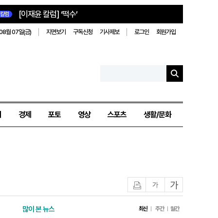
[이재윤 칼럼] ‘떡수’
칼럼
08월 07일(금)
지면보기
구독신청
기사제보
로그인
회원가입
치
경제
포토
영상
스포츠
생활/문화
인쇄
글자작게
글자크게
많이 본 뉴스
최신
주간
월간