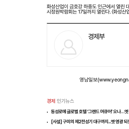
화성산업이 금호강 하중도 인근에서 열린 대
시정원박람회는 17일까지 열린다. 〈화성산업
경제부
영남일보(www.yeongn
경제
인기뉴스
동성로에 글로벌 호텔 ‘그랜드 머큐어’ 오나…옛
[사설] 구미의 제2전성기 대구까지...옛 영광 