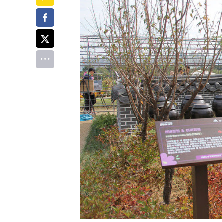
페이스북
트위터
전체