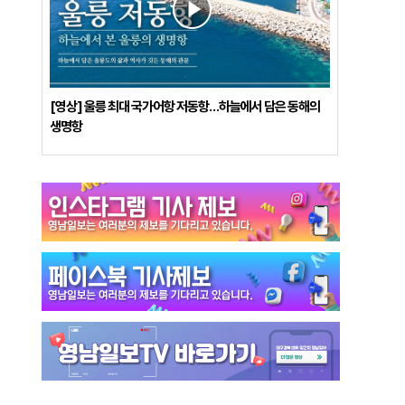
[영상] 울릉 최대 국가어항 저동항…하늘에서 담은 동해의
생명항