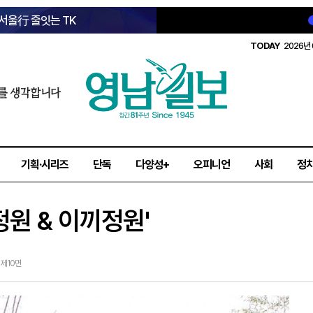
 서울行 줄잇는 TK
TODAY
2026년 
를 생각합니다
기획·시리즈
단독
다양성+
오피니언
사회
정
정원 & 이끼정원'
6 제10면