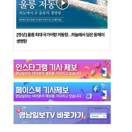
[영상] 울릉 최대 국가어항 저동항…하늘에서 담은 동해의
생명항