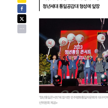
청년세대 통일공감대 형성에 앞장
페이스북
트위터
전체
'청년통일콘서트'에 참석한 민주평화통일자문회의 대구지역
년위원회 제공>