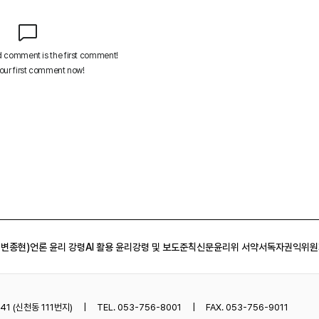
 변종현)
언론 윤리 강령
AI 활용 윤리강령 및 보도준칙
신문윤리위 서약서
독자권익위원
1 (신천동 111번지)
TEL. 053-756-8001
FAX. 053-756-9011