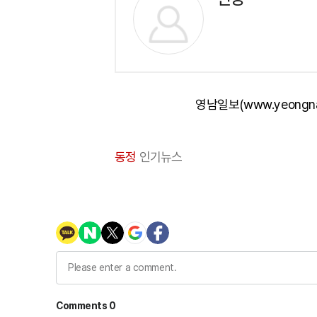
영남일보(www.yeongn
동정
인기뉴스