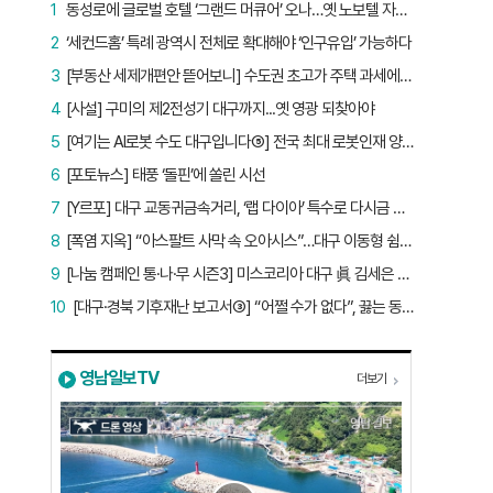
1
동성로에 글로벌 호텔 ‘그랜드 머큐어’ 오나…옛 노보텔 자리 사무실 개설
2
‘세컨드홈’ 특례 광역시 전체로 확대해야 ‘인구유입’ 가능하다
3
[부동산 세제개편안 뜯어보니] 수도권 초고가 주택 과세에만 초점…침체된 지방 부동산 대책은 없다
4
[사설] 구미의 제2전성기 대구까지...옛 영광 되찾아야
5
[여기는 AI로봇 수도 대구입니다⑤] 전국 최대 로봇인재 양성소…“대구산업 맞춤형 교육과정 만들자”
6
[포토뉴스] 태풍 ‘돌핀’에 쏠린 시선
7
[Y르포] 대구 교동귀금속거리, ‘랩 다이아’ 특수로 다시금 활기…“반짝 인기 의존 않는 지속 가능 성장 동력 마련해야”
8
[폭염 지옥] “아스팔트 사막 속 오아시스”…대구 이동형 쉼터 버스 ‘북적’, 지하철역도 ‘바글’
9
[나눔 캠페인 통·나·무 시즌3] 미스코리아 대구 眞 김세은 “내가 받은 응원, 다음 사람에게”
10
[대구·경북 기후재난 보고서③] “어쩔 수가 없다”, 끓는 동해…‘절멸 위기’ 경북 수산업
영남일보TV
더보기