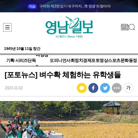
구미의 제2전성기 대구까지...옛 영광 되찾아야
직설
1945년 10월 11일 창간
다양성
기획·시리즈
단독
오피니언
사회
정치
경제
포토
영상
스포츠
문화
동정
+
[포토뉴스] 벼수확 체험하는 유학생들
2023-11-02