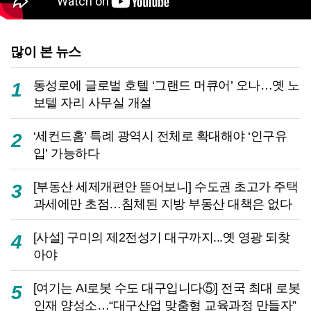
많이 본 뉴스
동성로에 글로벌 호텔 ‘그랜드 머큐어’ 오나…옛 노
1
보텔 자리 사무실 개설
‘세컨드홈’ 특례 광역시 전체로 확대해야 ‘인구유
2
입’ 가능하다
[부동산 세제개편안 뜯어보니] 수도권 초고가 주택
3
과세에만 초점…침체된 지방 부동산 대책은 없다
[사설] 구미의 제2전성기 대구까지...옛 영광 되찾
4
아야
[여기는 AI로봇 수도 대구입니다⑤] 전국 최대 로봇
5
인재 양성소…“대구산업 맞춤형 교육과정 만들자”