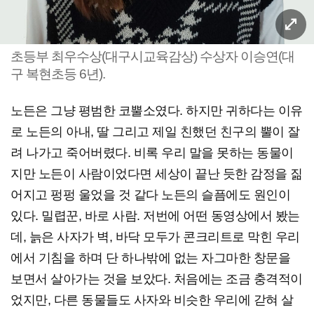
초등부 최우수상(대구시교육감상) 수상자 이승연(대
구 복현초등 6년).
노든은 그냥 평범한 코뿔소였다. 하지만 귀하다는 이유
로 노든의 아내, 딸 그리고 제일 친했던 친구의 뿔이 잘
려 나가고 죽어버렸다. 비록 우리 말을 못하는 동물이
지만 노든이 사람이었다면 세상이 끝난 듯한 감정을 짊
어지고 펑펑 울었을 것 같다 노든의 슬픔에도 원인이
있다. 밀렵꾼, 바로 사람. 저번에 어떤 동영상에서 봤는
데, 늙은 사자가 벽, 바닥 모두가 콘크리트로 막힌 우리
에서 기침을 하며 단 하나밖에 없는 자그마한 창문을
보면서 살아가는 것을 보았다. 처음에는 조금 충격적이
었지만, 다른 동물들도 사자와 비슷한 우리에 갇혀 살