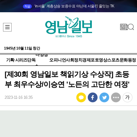
‘in서울’ 계층상승 보증수표 아닌데 서울行 줄잇는 TK
직설
1945년 10월 11일 창간
다양성
기획·시리즈
단독
오피니언
사회
정치
경제
포토
영상
스포츠
문화
동정
+
[제30회 영남일보 책읽기상 수상작] 초등
부 최우수상/이승연 '노든의 고단한 여정'
2023-11-16 16:35