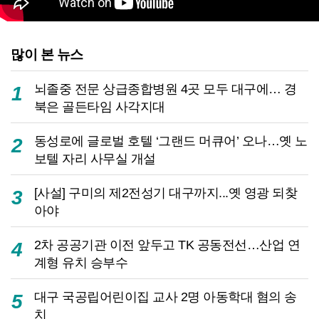
많이 본 뉴스
뇌졸중 전문 상급종합병원 4곳 모두 대구에… 경
1
북은 골든타임 사각지대
동성로에 글로벌 호텔 ‘그랜드 머큐어’ 오나…옛 노
2
보텔 자리 사무실 개설
[사설] 구미의 제2전성기 대구까지...옛 영광 되찾
3
아야
2차 공공기관 이전 앞두고 TK 공동전선…산업 연
4
계형 유치 승부수
대구 국공립어린이집 교사 2명 아동학대 혐의 송
5
치