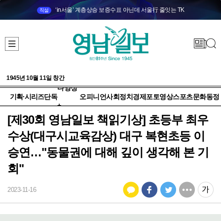
‘in서울’ 계층상승 보증수표 아닌데 서울行 줄잇는 TK
직설
1945년 10월 11일 창간
다양성
기획·시리즈
단독
오피니언
사회
정치
경제
포토
영상
스포츠
문화
동정
+
[제30회 영남일보 책읽기상] 초등부 최우
수상(대구시교육감상) 대구 복현초등 이
승연…"동물권에 대해 깊이 생각해 본 기
회"
2023-11-16