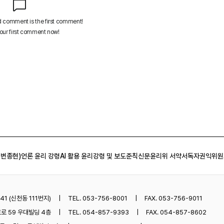
 변종현)
언론 윤리 강령
AI 활용 윤리강령 및 보도준칙
신문윤리위 서약서
독자권익위원
1 (신천동 111번지)
TEL. 053-756-8001
FAX. 053-756-9011
로 59 우대빌딩 4층
TEL. 054-857-9393
FAX. 054-857-8602