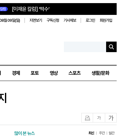
[이재윤 칼럼] ‘떡수’
칼럼
08월 09일(일)
지면보기
구독신청
기사제보
로그인
회원가입
치
경제
포토
영상
스포츠
생활/문화
지
인쇄
글자작게
글자크게
많이 본 뉴스
최신
주간
월간