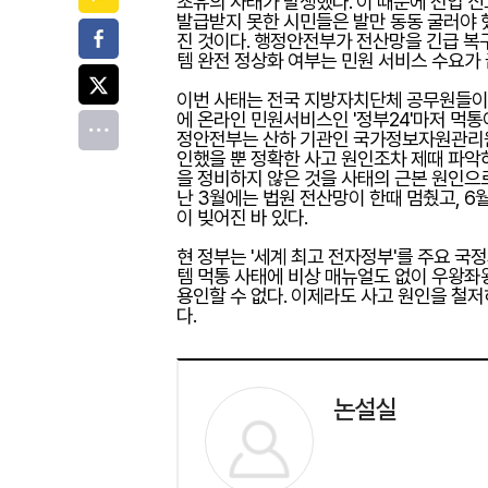
초유의 사태가 발생했다. 이 때문에 전입 신
발급받지 못한 시민들은 발만 동동 굴러야 
페이스북
진 것이다. 행정안전부가 전산망을 긴급 복
템 완전 정상화 여부는 민원 서비스 수요가
트위터
이번 사태는 전국 지방자치단체 공무원들이 사
에 온라인 민원서비스인 '정부24'마저 먹통
전체
정안전부는 산하 기관인 국가정보자원관리원
인했을 뿐 정확한 사고 원인조차 제때 파악하
을 정비하지 않은 것을 사태의 근본 원인으로
난 3월에는 법원 전산망이 한때 멈췄고, 6
이 빚어진 바 있다.
현 정부는 '세계 최고 전자정부'를 주요 국
템 먹통 사태에 비상 매뉴얼도 없이 우왕좌
용인할 수 없다. 이제라도 사고 원인을 철
다.
논설실