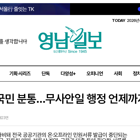
 서울行 줄잇는 TK
TODAY
2026년 
를 생각합니다
기획·시리즈
단독
다양성+
오피니언
사회
정
 국민 분통…무사안일 행정 언제까
 제23면
마비돼 전국 공공기관의 온·오프라인 민원서류 발급이 중단되는