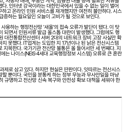
고, 자동차 매매, 부동산 계약, 금융권 대출 등에 필요한 서류를
했다. 인터넷 강국이라는 대한민국에서 있을 수 없는 일이 벌어
구하고 온라인 민원 서비스를 재개했지만 여전히 불안하다. 시스
 급증하는 월요일인 오늘이 고비가 될 것으로 보인다.
용하는 행정전산망 '새올'의 접속 오류가 발단이 됐다. 이 탓
이 되면서 민원서류 발급 올스톱 대란이 발생했다. 그럼에도 행
 대전통합전산센터 서버 2대의 네트워크 장비 고장 사실만 확
지 못했다. IT업계는 도입한 지 17년이나 된 낡은 전산시스템
 지목한다. 국가기관 전산망 불통은 올 들어서만 세 번째다. 지
월에는 나이스(NEIS·4세대 교육행정정보 시스템) 오류로 큰 혼란
정과제로 삼고 있다. 하지만 현실은 딴판이다. 잇따르는 전산시스
왕할 뿐이다. 국민을 분통케 하는 정부 무능과 무사안일을 마냥
저히 규명하고 전산망 신속 복구와 안전성 확보 대책을 세워야 한