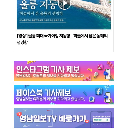
[영상] 울릉 최대 국가어항 저동항…하늘에서 담은 동해의
생명항