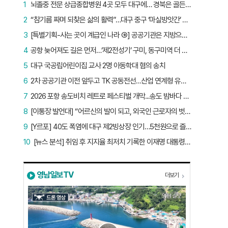
1
뇌졸중 전문 상급종합병원 4곳 모두 대구에… 경북은 골든타임 사각지대
2
“참기름 짜며 되찾은 삶의 활력”…대구 중구 ‘마실방앗간’ 어르신들의 인생 2막
3
[특별기획-사는 곳이 계급인 나라 ⑨] 공공기관은 지방으로 왔지만, 그들이 사는 곳은 서울이었다
4
공항 늦어져도 길은 먼저…‘제2전성기’ 구미, 동구미역 더 절실
5
대구 국공립어린이집 교사 2명 아동학대 혐의 송치
6
2차 공공기관 이전 앞두고 TK 공동전선…산업 연계형 유치 승부수
7
2026 포항 송도비치 레트로 페스티벌 개막...송도 밤바다 달군 레트로 열기
8
[이통장 발언대] “어르신의 발이 되고, 외국인 근로자의 벗이 되고”…박상철 이장의 ‘사람 농사’
9
[Y르포] 40도 폭염에 대구 제2빙상장 인기…5천원으로 즐기는 ‘피서’
10
[뉴스 분석] 취임 후 지지율 최저치 기록한 이재명 대통령…왜?
영남일보TV
더보기