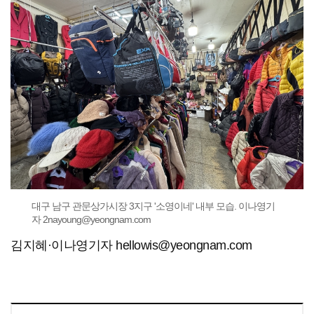
대구 남구 관문상가시장 3지구 '소영이네' 내부 모습. 이나영기
자 2nayoung@yeongnam.com
김지혜·이나영기자 hellowis@yeongnam.com