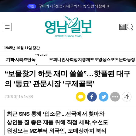
구미의 제2전성기 대구까지...옛 영광 되찾아야
직설
1945년 10월 11일 창간
다양성
기획·시리즈
단독
오피니언
사회
정치
경제
포토
영상
스포츠
문화
동정
+
“보물찾기 하듯 재미 쏠쏠”…핫플된 대구
의 ‘동묘’ 관문시장 ‘구제골목’
2026-02-15 15:38
최근 SNS 통해 ‘입소문’...전국에서 찾아와
상인들 질 좋은 제품 위해 직접 세탁, 수선도
원정오는 MZ부터 외국인, 도매상까지 북적