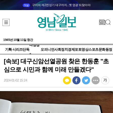
구미의 제2전성기 대구까지...옛 영광 되찾아야
직설
1945년 10월 11일 창간
다양성
기획·시리즈
단독
오피니언
사회
정치
경제
포토
영상
스포츠
문화
동정
+
[속보] 대구신암선열공원 찾은 한동훈 "초
심으로 시민과 함께 미래 만들겠다"
2024-01-02 15:24