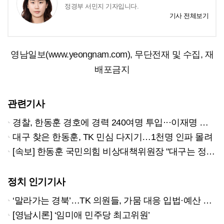
정경부 서민지 기자입니다.
기사 전체보기
영남일보(www.yeongnam.com), 무단전재 및 수집, 재
배포금지
관련기사
경찰, 한동훈 경호에 경력 240여명 투입···이재명 피습 괴한에게는 '살인미수' 혐의 적용
대구 찾은 한동훈, TK 민심 다지기…1천명 인파 몰려
[속보] 한동훈 국민의힘 비상대책위원장 "대구는 정치적 출생지…11월 17일 동대구역에서 나서겠다 결심"
정치 인기기사
‘말라가는 경북’…TK 의원들, 가뭄 대응 입법·예산 확보 나선다
[영남시론] ‘임미애 민주당 최고위원’