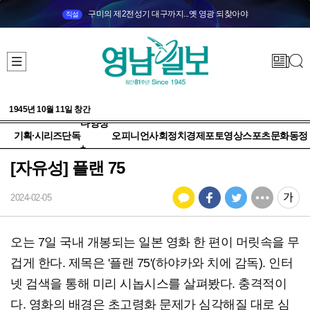
구미의 제2전성기 대구까지...옛 영광 되찾아야
직설
1945년 10월 11일 창간
다양성
기획·시리즈
단독
오피니언
사회
정치
경제
포토
영상
스포츠
문화
동정
+
[자유성] 플랜 75
2024-02-05
오는 7일 국내 개봉되는 일본 영화 한 편이 머릿속을 무
겁게 한다. 제목은 '플랜 75'(하야카와 치에 감독). 인터
넷 검색을 통해 미리 시놉시스를 살펴봤다. 충격적이
다. 영화의 배경은 초고령화 문제가 심각해질 대로 심