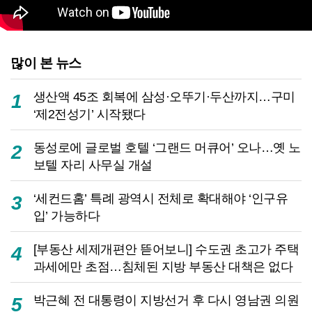
많이 본 뉴스
생산액 45조 회복에 삼성·오뚜기·두산까지…구미
1
‘제2전성기’ 시작됐다
동성로에 글로벌 호텔 ‘그랜드 머큐어’ 오나…옛 노
2
보텔 자리 사무실 개설
‘세컨드홈’ 특례 광역시 전체로 확대해야 ‘인구유
3
입’ 가능하다
[부동산 세제개편안 뜯어보니] 수도권 초고가 주택
4
과세에만 초점…침체된 지방 부동산 대책은 없다
박근혜 전 대통령이 지방선거 후 다시 영남권 의원
5