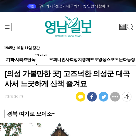
구미의 제2전성기 대구까지...옛 영광 되찾아야
직설
1945년 10월 11일 창간
다양성
기획·시리즈
단독
오피니언
사회
정치
경제
포토
영상
스포츠
문화
동정
+
[의성 가볼만한 곳] 고즈넉한 의성군 대곡
사서 느긋하게 산책 즐겨요
2024-03-29
경북 여기로 오이소~