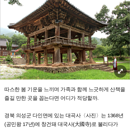
따스한 봄 기운을 느끼며 가족과 함께 느긋하게 산책을
즐길 만한 곳을 꼽는다면 어디가 적당할까.
경북 의성군 다인면에 있는 대곡사〈사진〉는 1368년
(공민왕 17년)에 창건돼 대국사(大國寺)로 불리다가