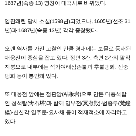
1687년(숙종 13) 명칭이 대곡사로 바뀌었다.
임진왜란 당시 소실(1598년)되었으나, 1605년(선조 31
년)과 1687년(숙종 13년) 각각 중창됐다.
오랜 역사를 가진 고찰인 만큼 경내에는 보물로 등재된
대웅전이 중심을 잡고 있다. 정면 3칸, 측면 2칸의 팔작
지붕으로 내부에는 석가여래삼존불과 후불탱화, 신중
탱화 등이 봉안돼 있다.
또 대웅전 앞에는 점판암(粘板岩)으로 만든 다층석탑
인 청석탑(靑石塔)과 함께 명부전(冥府殿)·범종루(梵鐘
樓)·산신각·일주문·요사채 등이 적재적소에 자리하고
있다.