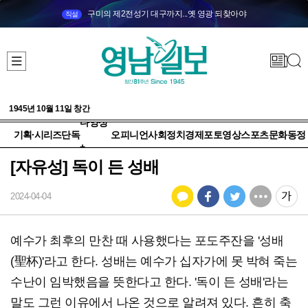
구미의 제2전성기 대구까지...옛 영광 되찾아야
직설
1945년 10월 11일 창간
다양성
기획·시리즈
단독
오피니언
사회
정치
경제
포토
영상
스포츠
문화
동정
+
[자유성] 독이 든 성배
2024-04-04
예수가 최후의 만찬 때 사용했다는 포도주잔을 '성배
(聖杯)'라고 한다. 성배는 예수가 십자가에 못 박혀 죽는
수난이 임박했음을 뜻한다고 한다. '독이 든 성배'라는
말도 그런 이유에서 나온 것으로 알려져 있다. 흔히 축