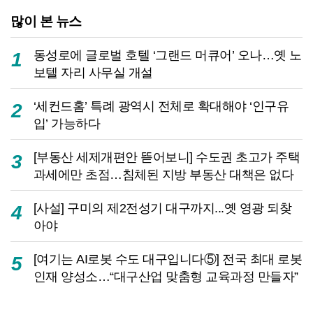
많이 본 뉴스
동성로에 글로벌 호텔 ‘그랜드 머큐어’ 오나…옛 노
1
보텔 자리 사무실 개설
‘세컨드홈’ 특례 광역시 전체로 확대해야 ‘인구유
2
입’ 가능하다
[부동산 세제개편안 뜯어보니] 수도권 초고가 주택
3
과세에만 초점…침체된 지방 부동산 대책은 없다
[사설] 구미의 제2전성기 대구까지...옛 영광 되찾
4
아야
[여기는 AI로봇 수도 대구입니다⑤] 전국 최대 로봇
5
인재 양성소…“대구산업 맞춤형 교육과정 만들자”