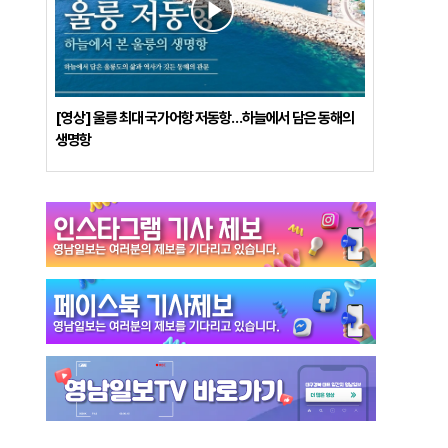
[영상] 울릉 최대 국가어항 저동항…하늘에서 담은 동해의
생명항