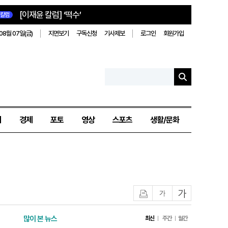
[이재윤 칼럼] ‘떡수’
칼럼
08월 07일(금)
지면보기
구독신청
기사제보
로그인
회원가입
치
경제
포토
영상
스포츠
생활/문화
인쇄
글자작게
글자크게
많이 본 뉴스
최신
주간
월간