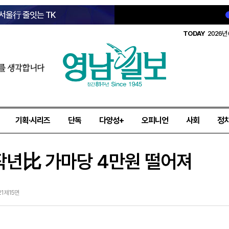
 서울行 줄잇는 TK
TODAY
2026년 
를 생각합니다
기획·시리즈
단독
다양성+
오피니언
사회
정
 작년比 가마당 4만원 떨어져
21 제15면