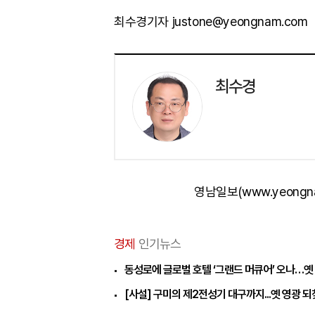
최수경기자 justone@yeongnam.com
최수경
영남일보(www.yeongn
경제
인기뉴스
동성로에 글로벌 호텔 ‘그랜드 머큐어’ 오나…옛
[사설] 구미의 제2전성기 대구까지...옛 영광 