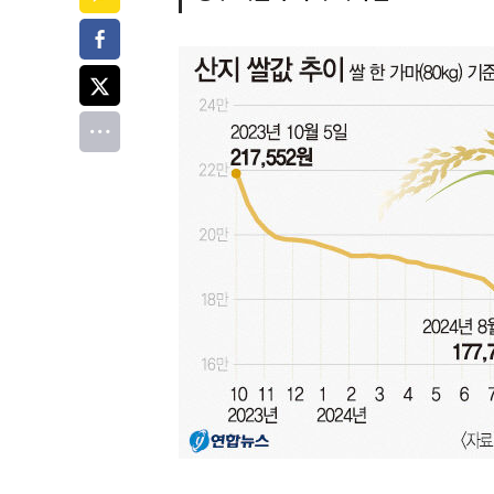
페이스북
트위터
전체