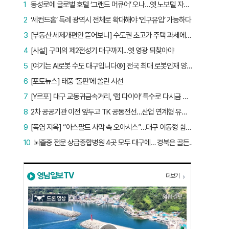
1
동성로에 글로벌 호텔 ‘그랜드 머큐어’ 오나…옛 노보텔 자리 사무실 개설
2
‘세컨드홈’ 특례 광역시 전체로 확대해야 ‘인구유입’ 가능하다
3
[부동산 세제개편안 뜯어보니] 수도권 초고가 주택 과세에만 초점…침체된 지방 부동산 대책은 없다
4
[사설] 구미의 제2전성기 대구까지...옛 영광 되찾아야
5
[여기는 AI로봇 수도 대구입니다⑤] 전국 최대 로봇인재 양성소…“대구산업 맞춤형 교육과정 만들자”
6
[포토뉴스] 태풍 ‘돌핀’에 쏠린 시선
7
[Y르포] 대구 교동귀금속거리, ‘랩 다이아’ 특수로 다시금 활기…“반짝 인기 의존 않는 지속 가능 성장 동력 마련해야”
8
2차 공공기관 이전 앞두고 TK 공동전선…산업 연계형 유치 승부수
9
[폭염 지옥] “아스팔트 사막 속 오아시스”…대구 이동형 쉼터 버스 ‘북적’, 지하철역도 ‘바글’
10
뇌졸중 전문 상급종합병원 4곳 모두 대구에… 경북은 골든타임 사각지대
영남일보TV
더보기