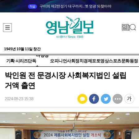
구미의 제2전성기 대구까지...옛 영광 되찾아야
직설
1945년 10월 11일 창간
다양성
기획·시리즈
단독
오피니언
사회
정치
경제
포토
영상
스포츠
문화
동정
+
박인원 전 문경시장 사회복지법인 설립
거액 출연
2024-08-23 15:38