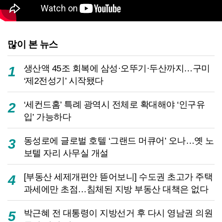
많이 본 뉴스
생산액 45조 회복에 삼성·오뚜기·두산까지…구미
1
‘제2전성기’ 시작됐다
‘세컨드홈’ 특례 광역시 전체로 확대해야 ‘인구유
2
입’ 가능하다
동성로에 글로벌 호텔 ‘그랜드 머큐어’ 오나…옛 노
3
보텔 자리 사무실 개설
[부동산 세제개편안 뜯어보니] 수도권 초고가 주택
4
과세에만 초점…침체된 지방 부동산 대책은 없다
박근혜 전 대통령이 지방선거 후 다시 영남권 의원
5