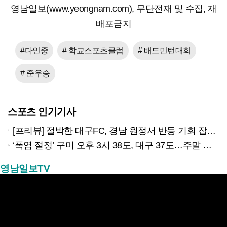
영남일보(www.yeongnam.com), 무단전재 및 수집, 재
배포금지
#다인중
# 학교스포츠클럽
# 배드민턴대회
# 준우승
스포츠 인기기사
[프리뷰] 절박한 대구FC, 경남 원정서 반등 기회 잡을까?
‘폭염 절정’ 구미 오후 3시 38도, 대구 37도…주말 한풀 꺾일까?
영남일보TV