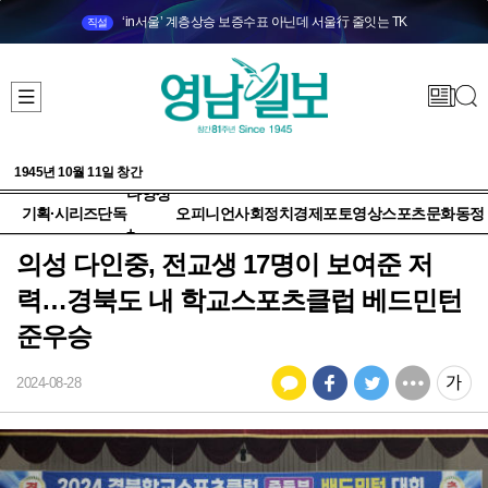
‘in서울’ 계층상승 보증수표 아닌데 서울行 줄잇는 TK
직설
1945년 10월 11일 창간
다양성
기획·시리즈
단독
오피니언
사회
정치
경제
포토
영상
스포츠
문화
동정
+
의성 다인중, 전교생 17명이 보여준 저
력…경북도 내 학교스포츠클럽 베드민턴
준우승
2024-08-28