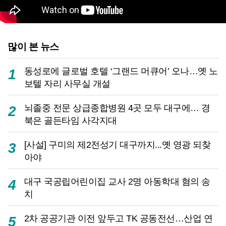
많이 본 뉴스
동성로에 글로벌 호텔 ‘그랜드 머큐어’ 오나…옛 노
1
보텔 자리 사무실 개설
뇌졸중 전문 상급종합병원 4곳 모두 대구에… 경
2
북은 골든타임 사각지대
[사설] 구미의 제2전성기 대구까지...옛 영광 되찾
3
아야
대구 국공립어린이집 교사 2명 아동학대 혐의 송
4
치
2차 공공기관 이전 앞두고 TK 공동전선…산업 연
5