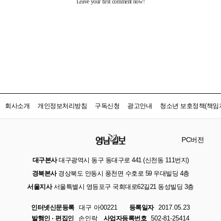
회사소개
개인정보처리방침
구독신청
광고안내
청소년 보호정책(책임자
PC버전
대구본사
대구광역시 동구 동대구로 441 (신천동 111번지)
경북본사
경상북도 안동시 풍천면 수호로 59 우대빌딩 4층
서울지사
서울특별시 영등포구 국회대로62길21 동성빌딩 3층
인터넷신문등록
대구 아00221
등록일자
2017.05.23
발행인 · 편집인
손인락
사업자등록번호
502-81-25414