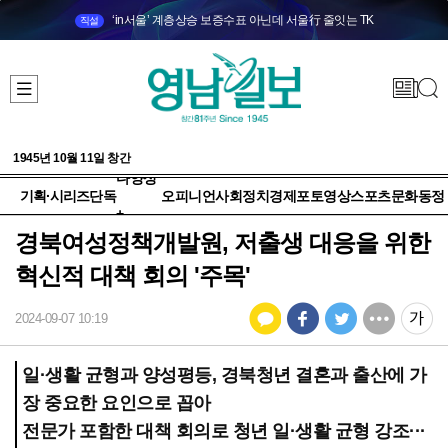
‘in서울’ 계층상승 보증수표 아닌데 서울行 줄잇는 TK
직설
1945년 10월 11일 창간
다양성
기획·시리즈
단독
오피니언
사회
정치
경제
포토
영상
스포츠
문화
동정
+
경북여성정책개발원, 저출생 대응을 위한
혁신적 대책 회의 '주목'
2024-09-07 10:19
일·생활 균형과 양성평등, 경북청년 결혼과 출산에 가
장 중요한 요인으로 꼽아
전문가 포함한 대책 회의로 청년 일·생활 균형 강조···