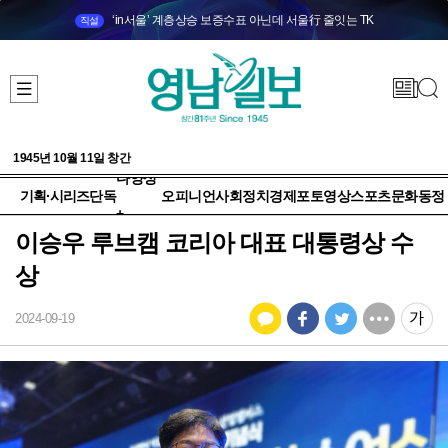
‘in서울’ 계층상승 보증수표 아닌데 서울行 줄잇는 TK
직설
1945년 10월 11일 창간
다양성
기획·시리즈
단독
오피니언
사회
정치
경제
포토
영상
스포츠
문화
동정
+
이승우 루브캠 코리아 대표 대통령상 수
상
2024-09-19